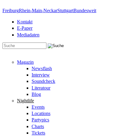
Direkt zum Inhalt
Freiburg
Rhein-Main-Neckar
Stuttgart
Bundesweit
Kontakt
E-Paper
Mediadaten
Suchformular
Magazin
Newsflash
Interview
Soundcheck
Literatour
Blog
Nightlife
Events
Locations
Partypics
Charts
Tickets