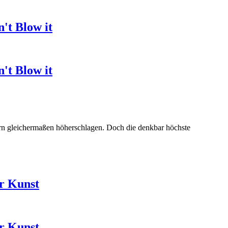
't Blow it
't Blow it
ern gleichermaßen höherschlagen. Doch die denkbar höchste
er Kunst
er Kunst