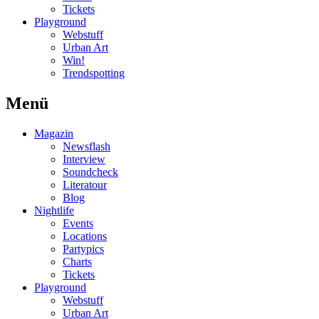
Tickets
Playground
Webstuff
Urban Art
Win!
Trendspotting
Menü
Magazin
Newsflash
Interview
Soundcheck
Literatour
Blog
Nightlife
Events
Locations
Partypics
Charts
Tickets
Playground
Webstuff
Urban Art