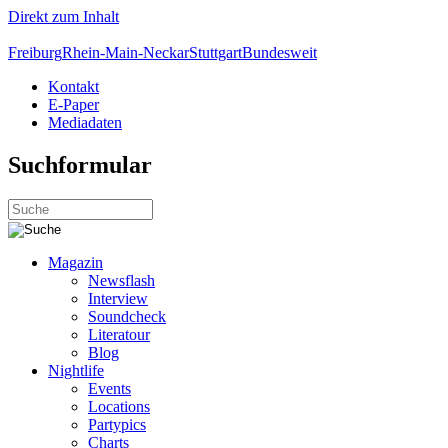
Direkt zum Inhalt
Freiburg
Rhein-Main-Neckar
Stuttgart
Bundesweit
Kontakt
E-Paper
Mediadaten
Suchformular
Magazin
Newsflash
Interview
Soundcheck
Literatour
Blog
Nightlife
Events
Locations
Partypics
Charts