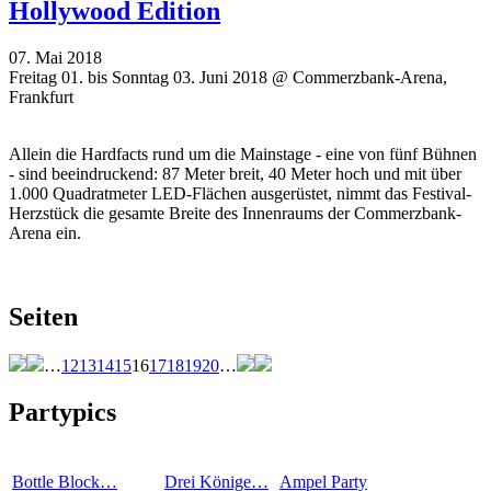
Hollywood Edition
07. Mai 2018
Freitag 01. bis Sonntag 03. Juni 2018 @ Commerzbank-Arena,
Frankfurt
Allein die Hardfacts rund um die Mainstage - eine von fünf Bühnen
- sind beeindruckend: 87 Meter breit, 40 Meter hoch und mit über
1.000 Quadratmeter LED-Flächen ausgerüstet, nimmt das Festival-
Herzstück die gesamte Breite des Innenraums der Commerzbank-
Arena ein.
Seiten
…
12
13
14
15
16
17
18
19
20
…
Partypics
Bottle Block…
Drei Könige…
Ampel Party