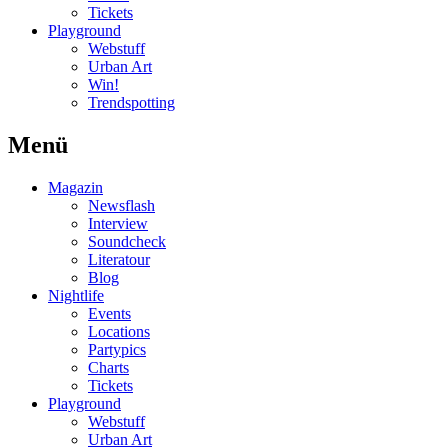
Tickets
Playground
Webstuff
Urban Art
Win!
Trendspotting
Menü
Magazin
Newsflash
Interview
Soundcheck
Literatour
Blog
Nightlife
Events
Locations
Partypics
Charts
Tickets
Playground
Webstuff
Urban Art