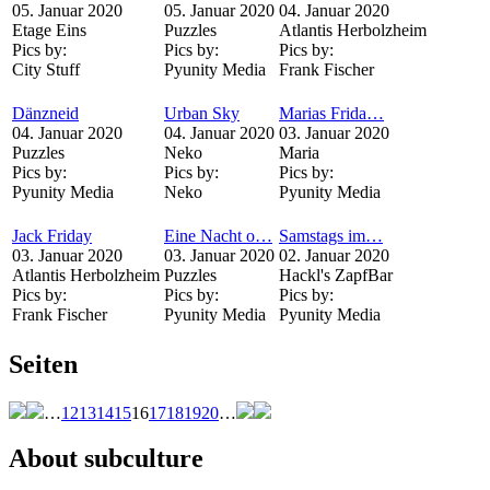
05. Januar 2020
05. Januar 2020
04. Januar 2020
Etage Eins
Puzzles
Atlantis Herbolzheim
Pics by:
Pics by:
Pics by:
City Stuff
Pyunity Media
Frank Fischer
Dänzneid
Urban Sky
Marias Frida…
04. Januar 2020
04. Januar 2020
03. Januar 2020
Puzzles
Neko
Maria
Pics by:
Pics by:
Pics by:
Pyunity Media
Neko
Pyunity Media
Jack Friday
Eine Nacht o…
Samstags im…
03. Januar 2020
03. Januar 2020
02. Januar 2020
Atlantis Herbolzheim
Puzzles
Hackl's ZapfBar
Pics by:
Pics by:
Pics by:
Frank Fischer
Pyunity Media
Pyunity Media
Seiten
…
12
13
14
15
16
17
18
19
20
…
About subculture