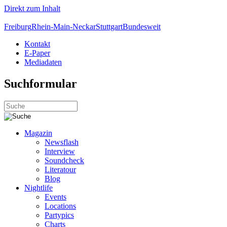
Direkt zum Inhalt
Freiburg
Rhein-Main-Neckar
Stuttgart
Bundesweit
Kontakt
E-Paper
Mediadaten
Suchformular
Magazin
Newsflash
Interview
Soundcheck
Literatour
Blog
Nightlife
Events
Locations
Partypics
Charts