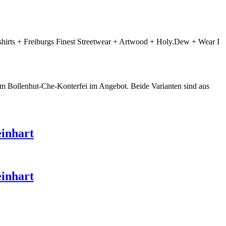
irts + Freiburgs Finest Streetwear + Artwood + Holy.Dew + Wear I
em Bollenhut-Che-Konterfei im Angebot. Beide Varianten sind aus
einhart
einhart