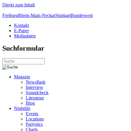
Direkt zum Inhalt
Freiburg
Rhein-Main-Neckar
Stuttgart
Bundesweit
Kontakt
E-Paper
Mediadaten
Suchformular
Magazin
Newsflash
Interview
Soundcheck
Literatour
Blog
Nightlife
Events
Locations
Partypics
Charts