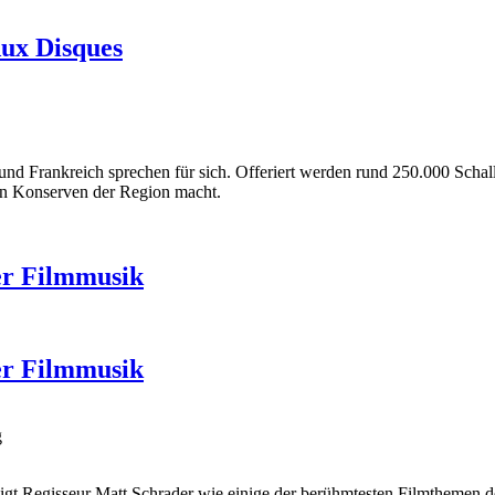
Aux Disques
und Frankreich sprechen für sich. Offeriert werden rund 250.000 Scha
en Konserven der Region macht.
er Filmmusik
er Filmmusik
g
eigt Regisseur Matt Schrader wie einige der berühmtesten Filmthemen d