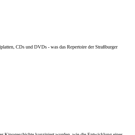
llplatten, CDs und DVDs - was das Repertoire der Straßburger
er Kinogeschichte konzipiert wurden, wie die Entwicklung eines