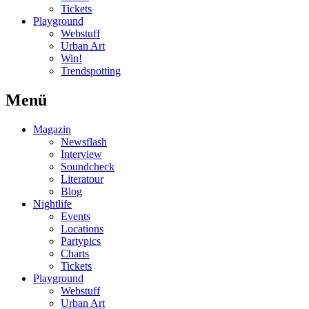
Tickets
Playground
Webstuff
Urban Art
Win!
Trendspotting
Menü
Magazin
Newsflash
Interview
Soundcheck
Literatour
Blog
Nightlife
Events
Locations
Partypics
Charts
Tickets
Playground
Webstuff
Urban Art