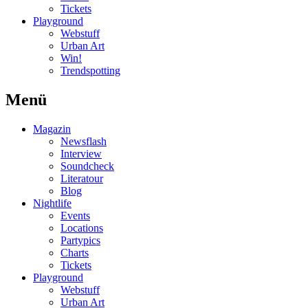
Tickets
Playground
Webstuff
Urban Art
Win!
Trendspotting
Menü
Magazin
Newsflash
Interview
Soundcheck
Literatour
Blog
Nightlife
Events
Locations
Partypics
Charts
Tickets
Playground
Webstuff
Urban Art