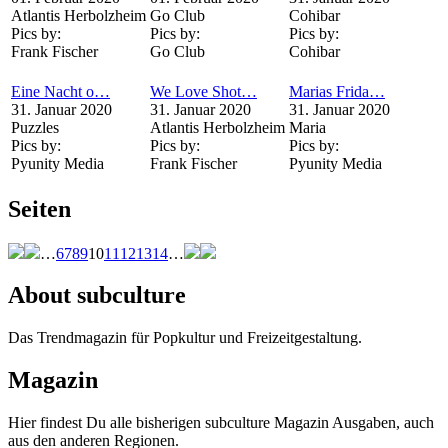
Atlantis Herbolzheim
Go Club
Cohibar
Pics by:
Pics by:
Pics by:
Frank Fischer
Go Club
Cohibar
Eine Nacht o…
We Love Shot…
Marias Frida…
31. Januar 2020
31. Januar 2020
31. Januar 2020
Puzzles
Atlantis Herbolzheim
Maria
Pics by:
Pics by:
Pics by:
Pyunity Media
Frank Fischer
Pyunity Media
Seiten
…
6
7
8
9
10
11
12
13
14
…
About subculture
Das Trendmagazin für Popkultur und Freizeitgestaltung.
Magazin
Hier findest Du alle bisherigen subculture Magazin Ausgaben, auch
aus den anderen Regionen.