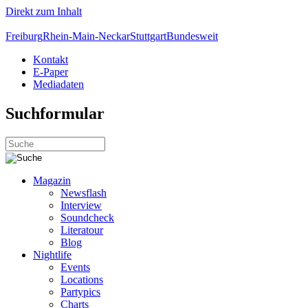
Direkt zum Inhalt
Freiburg
Rhein-Main-Neckar
Stuttgart
Bundesweit
Kontakt
E-Paper
Mediadaten
Suchformular
Magazin
Newsflash
Interview
Soundcheck
Literatour
Blog
Nightlife
Events
Locations
Partypics
Charts