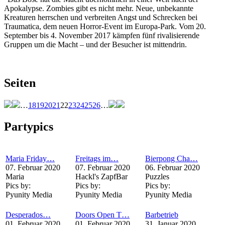
Apokalypse. Zombies gibt es nicht mehr. Neue, unbekannte
Kreaturen herrschen und verbreiten Angst und Schrecken bei
Traumatica, dem neuen Horror-Event im Europa-Park. Vom 20.
September bis 4. November 2017 kämpfen fünf rivalisierende
Gruppen um die Macht – und der Besucher ist mittendrin.
Seiten
…
18
19
20
21
22
23
24
25
26
…
Partypics
Maria Friday…
Freitags im…
Bierpong Cha…
07. Februar 2020
07. Februar 2020
06. Februar 2020
Maria
Hackl's ZapfBar
Puzzles
Pics by:
Pics by:
Pics by:
Pyunity Media
Pyunity Media
Pyunity Media
Desperados…
Doors Open T…
Barbetrieb
01. Februar 2020
01. Februar 2020
31. Januar 2020