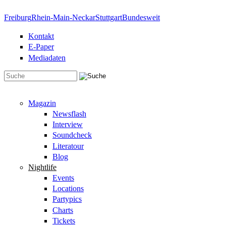
Direkt zum Inhalt
Freiburg
Rhein-Main-Neckar
Stuttgart
Bundesweit
Kontakt
E-Paper
Mediadaten
Suchformular
Magazin
Newsflash
Interview
Soundcheck
Literatour
Blog
Nightlife
Events
Locations
Partypics
Charts
Tickets