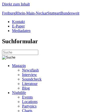
Direkt zum Inhalt
Freiburg
Rhein-Main-Neckar
Stuttgart
Bundesweit
Kontakt
E-Paper
Mediadaten
Suchformular
Magazin
Newsflash
Interview
Soundcheck
Literatour
Blog
Nightlife
Events
Locations
Partypics
Charts