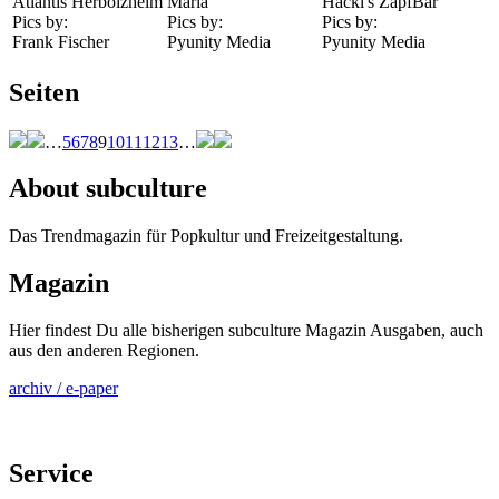
Atlantis Herbolzheim
Maria
Hackl's ZapfBar
Pics by:
Pics by:
Pics by:
Frank Fischer
Pyunity Media
Pyunity Media
Seiten
…
5
6
7
8
9
10
11
12
13
…
About subculture
Das Trendmagazin für Popkultur und Freizeitgestaltung.
Magazin
Hier findest Du alle bisherigen subculture Magazin Ausgaben, auch
aus den anderen Regionen.
archiv / e-paper
Service