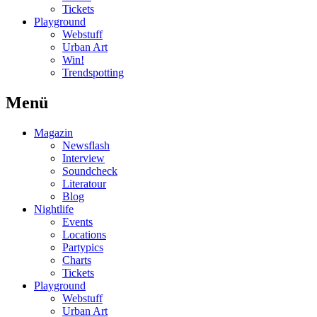
Tickets
Playground
Webstuff
Urban Art
Win!
Trendspotting
Menü
Magazin
Newsflash
Interview
Soundcheck
Literatour
Blog
Nightlife
Events
Locations
Partypics
Charts
Tickets
Playground
Webstuff
Urban Art