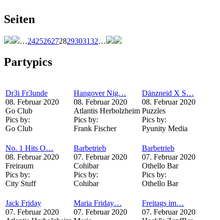
Seiten
…
24
25
26
27
28
29
30
31
32
…
Partypics
Dr3i Fr3unde
Hangover Nig…
Dänzneid X S…
08. Februar 2020
08. Februar 2020
08. Februar 2020
Go Club
Atlantis Herbolzheim
Puzzles
Pics by:
Pics by:
Pics by:
Go Club
Frank Fischer
Pyunity Media
No. 1 Hits O…
Barbetrieb
Barbetrieb
08. Februar 2020
07. Februar 2020
07. Februar 2020
Freiraum
Cohibar
Othello Bar
Pics by:
Pics by:
Pics by:
City Stuff
Cohibar
Othello Bar
Jack Friday
Maria Friday…
Freitags im…
07. Februar 2020
07. Februar 2020
07. Februar 2020