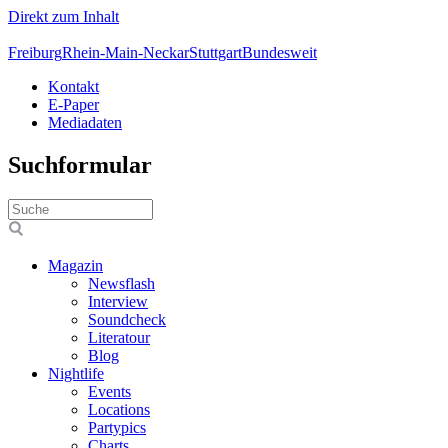
Direkt zum Inhalt
Freiburg
Rhein-Main-Neckar
Stuttgart
Bundesweit
Kontakt
E-Paper
Mediadaten
Suchformular
Magazin
Newsflash
Interview
Soundcheck
Literatour
Blog
Nightlife
Events
Locations
Partypics
Charts