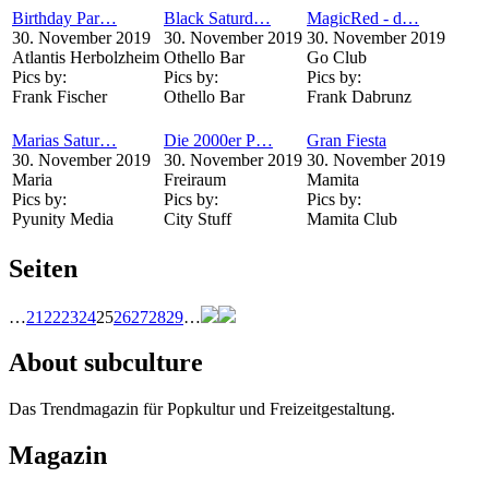
Birthday Par…
Black Saturd…
MagicRed - d…
30. November 2019
30. November 2019
30. November 2019
Atlantis Herbolzheim
Othello Bar
Go Club
Pics by:
Pics by:
Pics by:
Frank Fischer
Othello Bar
Frank Dabrunz
Marias Satur…
Die 2000er P…
Gran Fiesta
30. November 2019
30. November 2019
30. November 2019
Maria
Freiraum
Mamita
Pics by:
Pics by:
Pics by:
Pyunity Media
City Stuff
Mamita Club
Seiten
…
21
22
23
24
25
26
27
28
29
…
About subculture
Das Trendmagazin für Popkultur und Freizeitgestaltung.
Magazin