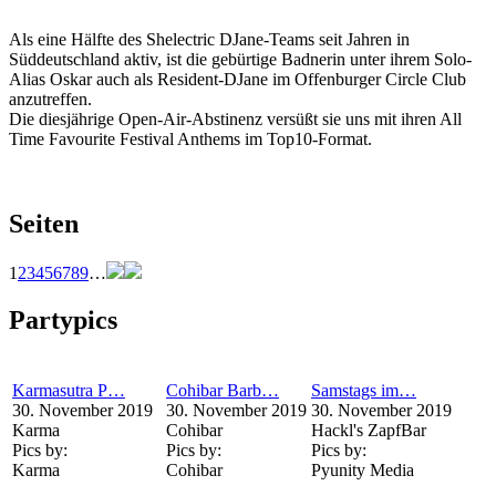
Als eine Hälfte des Shelectric DJane-Teams seit Jahren in
Süddeutschland aktiv, ist die gebürtige Badnerin unter ihrem Solo-
Alias Oskar auch als Resident-DJane im Offenburger Circle Club
anzutreffen.
Die diesjährige Open-Air-Abstinenz versüßt sie uns mit ihren All
Time Favourite Festival Anthems im Top10-Format.
Seiten
1
2
3
4
5
6
7
8
9
…
Partypics
Karmasutra P…
Cohibar Barb…
Samstags im…
30. November 2019
30. November 2019
30. November 2019
Karma
Cohibar
Hackl's ZapfBar
Pics by:
Pics by:
Pics by:
Karma
Cohibar
Pyunity Media