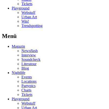
Tickets
Playground
Webstuff
Urban Art
Win!
Trendspotting
Menü
Magazin
Newsflash
Interview
Soundcheck
Literatour
Blog
Nightlife
Events
Locations
Partypics
Charts
Tickets
Playground
Webstuff
Urban Art