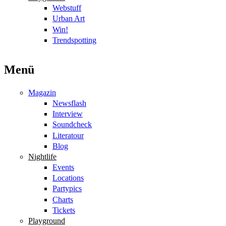
Webstuff
Urban Art
Win!
Trendspotting
Menü
Magazin
Newsflash
Interview
Soundcheck
Literatour
Blog
Nightlife
Events
Locations
Partypics
Charts
Tickets
Playground