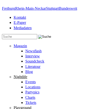
Direkt zum Inhalt
Freiburg
Rhein-Main-Neckar
Stuttgart
Bundesweit
Kontakt
E-Paper
Mediadaten
Suchformular
Magazin
Newsflash
Interview
Soundcheck
Literatour
Blog
Nightlife
Events
Locations
Partypics
Charts
Tickets
Playground