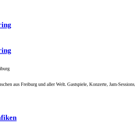
ring
ring
iburg
nschen aus Freiburg und aller Welt. Gastspiele, Konzerte, Jam-Session
afiken