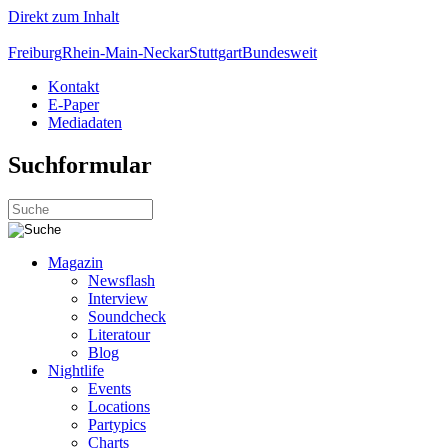
Direkt zum Inhalt
Freiburg
Rhein-Main-Neckar
Stuttgart
Bundesweit
Kontakt
E-Paper
Mediadaten
Suchformular
Magazin
Newsflash
Interview
Soundcheck
Literatour
Blog
Nightlife
Events
Locations
Partypics
Charts