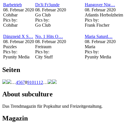
Barbetrieb
Dr3i Fr3unde
Hangover Nig…
08. Februar 2020
08. Februar 2020
08. Februar 2020
Cohibar
Go Club
Atlantis Herbolzheim
Pics by:
Pics by:
Pics by:
Cohibar
Go Club
Frank Fischer
Dänzneid X S…
No. 1 Hits O…
Maria Saturd…
08. Februar 2020
08. Februar 2020
08. Februar 2020
Puzzles
Freiraum
Maria
Pics by:
Pics by:
Pics by:
Pyunity Media
City Stuff
Pyunity Media
Seiten
…
4
5
6
7
8
9
10
11
12
…
About subculture
Das Trendmagazin für Popkultur und Freizeitgestaltung.
Magazin