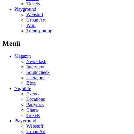
Tickets
Playground
Webstuff
Urban Art
Win!
Trendspotting
Menü
Magazin
Newsflash
Interview
Soundcheck
Literatour
Blog
Nightlife
Events
Locations
Partypics
Charts
Tickets
Playground
Webstuff
Urban Art