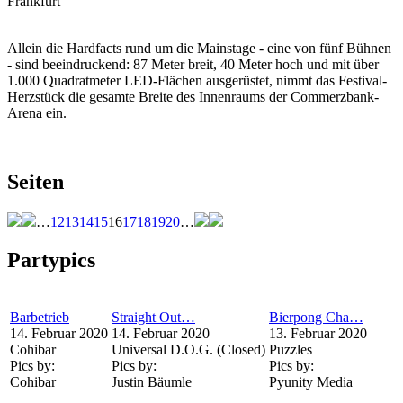
Frankfurt
Allein die Hardfacts rund um die Mainstage - eine von fünf Bühnen
- sind beeindruckend: 87 Meter breit, 40 Meter hoch und mit über
1.000 Quadratmeter LED-Flächen ausgerüstet, nimmt das Festival-
Herzstück die gesamte Breite des Innenraums der Commerzbank-
Arena ein.
Seiten
…
12
13
14
15
16
17
18
19
20
…
Partypics
Barbetrieb
Straight Out…
Bierpong Cha…
14. Februar 2020
14. Februar 2020
13. Februar 2020
Cohibar
Universal D.O.G. (Closed)
Puzzles
Pics by:
Pics by:
Pics by:
Cohibar
Justin Bäumle
Pyunity Media