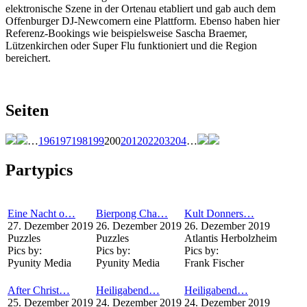
elektronische Szene in der Ortenau etabliert und gab auch dem
Offenburger DJ-Newcomern eine Plattform. Ebenso haben hier
Referenz-Bookings wie beispielsweise Sascha Braemer,
Lützenkirchen oder Super Flu funktioniert und die Region
bereichert.
Seiten
…
196
197
198
199
200
201
202
203
204
…
Partypics
Eine Nacht o…
Bierpong Cha…
Kult Donners…
27. Dezember 2019
26. Dezember 2019
26. Dezember 2019
Puzzles
Puzzles
Atlantis Herbolzheim
Pics by:
Pics by:
Pics by:
Pyunity Media
Pyunity Media
Frank Fischer
After Christ…
Heiligabend…
Heiligabend…
25. Dezember 2019
24. Dezember 2019
24. Dezember 2019