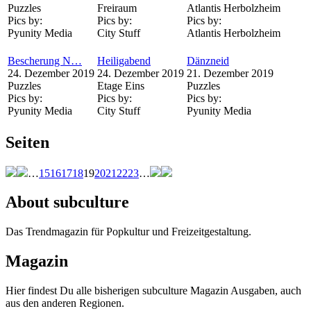
Puzzles
Freiraum
Atlantis Herbolzheim
Pics by:
Pics by:
Pics by:
Pyunity Media
City Stuff
Atlantis Herbolzheim
Bescherung N…
Heiligabend
Dänzneid
24. Dezember 2019
24. Dezember 2019
21. Dezember 2019
Puzzles
Etage Eins
Puzzles
Pics by:
Pics by:
Pics by:
Pyunity Media
City Stuff
Pyunity Media
Seiten
…
15
16
17
18
19
20
21
22
23
…
About subculture
Das Trendmagazin für Popkultur und Freizeitgestaltung.
Magazin
Hier findest Du alle bisherigen subculture Magazin Ausgaben, auch
aus den anderen Regionen.