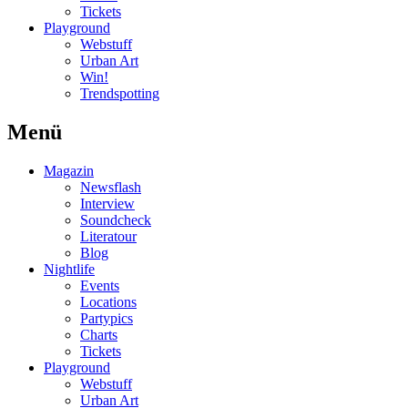
Tickets
Playground
Webstuff
Urban Art
Win!
Trendspotting
Menü
Magazin
Newsflash
Interview
Soundcheck
Literatour
Blog
Nightlife
Events
Locations
Partypics
Charts
Tickets
Playground
Webstuff
Urban Art