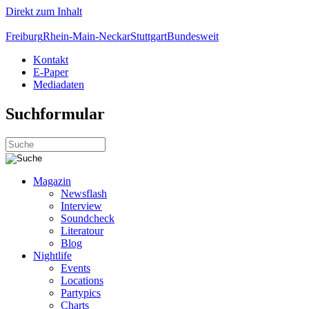
Direkt zum Inhalt
Freiburg
Rhein-Main-Neckar
Stuttgart
Bundesweit
Kontakt
E-Paper
Mediadaten
Suchformular
Magazin
Newsflash
Interview
Soundcheck
Literatour
Blog
Nightlife
Events
Locations
Partypics
Charts