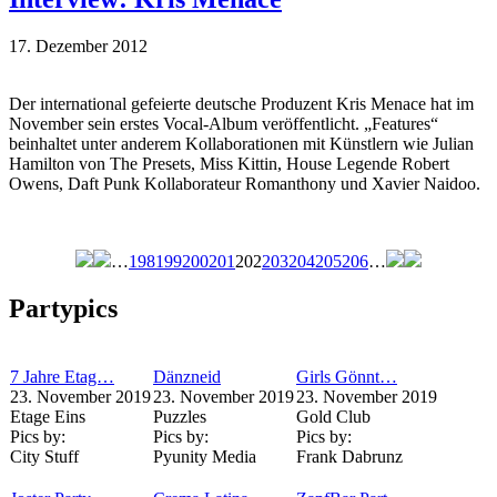
17. Dezember 2012
Der international gefeierte deutsche Produzent Kris Menace hat im
November sein erstes Vocal-Album veröffentlicht. „Features“
beinhaltet unter anderem Kollaborationen mit Künstlern wie Julian
Hamilton von The Presets, Miss Kittin, House Legende Robert
Owens, Daft Punk Kollaborateur Romanthony und Xavier Naidoo.
…
198
199
200
201
202
203
204
205
206
…
Seiten
Partypics
7 Jahre Etag…
Dänzneid
Girls Gönnt…
23. November 2019
23. November 2019
23. November 2019
Etage Eins
Puzzles
Gold Club
Pics by:
Pics by:
Pics by:
City Stuff
Pyunity Media
Frank Dabrunz