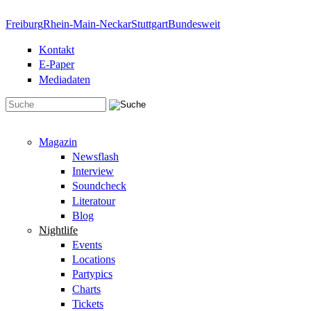
Direkt zum Inhalt
Freiburg
Rhein-Main-Neckar
Stuttgart
Bundesweit
Kontakt
E-Paper
Mediadaten
Suchformular
Magazin
Newsflash
Interview
Soundcheck
Literatour
Blog
Nightlife
Events
Locations
Partypics
Charts
Tickets