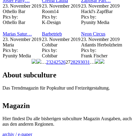
Joster Party…
Crema Latina
ZapfBar Part…
23. November 2019
23. November 2019
23. November 2019
Othello Bar
Room14
Hackl's ZapfBar
Pics by:
Pics by:
Pics by:
Othello Bar
K-Design
Pyunity Media
Marias Satur…
Barbetrieb
Neon Circus
23. November 2019
23. November 2019
23. November 2019
Maria
Cohibar
Atlantis Herbolzheim
Pics by:
Pics by:
Pics by:
Pyunity Media
Cohibar
Frank Fischer
…
23
24
25
26
27
28
29
30
31
…
Seiten
About subculture
Das Trendmagazin für Popkultur und Freizeitgestaltung.
Magazin
Hier findest Du alle bisherigen subculture Magazin Ausgaben, auch
aus den anderen Regionen.
archiv / e-paper