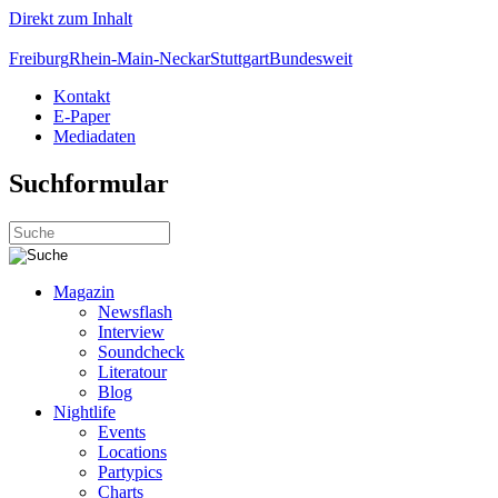
Direkt zum Inhalt
Freiburg
Rhein-Main-Neckar
Stuttgart
Bundesweit
Kontakt
E-Paper
Mediadaten
Suchformular
Magazin
Newsflash
Interview
Soundcheck
Literatour
Blog
Nightlife
Events
Locations
Partypics
Charts