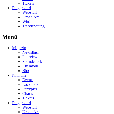
Tickets
Playground
Webstuff
Urban Art
Win!
Trendspotting
Menü
Magazin
Newsflash
Interview
Soundcheck
Literatour
Blog
Nightlife
Events
Locations
Partypics
Charts
Tickets
Playground
Webstuff
Urban Art