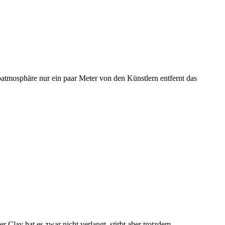
batmosphäre nur ein paar Meter von den Künstlern entfernt das
r Clay hat es zwar nicht verlangt, stirbt aber trotzdem.