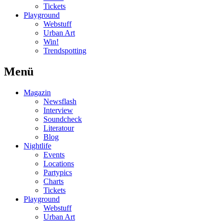
Tickets
Playground
Webstuff
Urban Art
Win!
Trendspotting
Menü
Magazin
Newsflash
Interview
Soundcheck
Literatour
Blog
Nightlife
Events
Locations
Partypics
Charts
Tickets
Playground
Webstuff
Urban Art