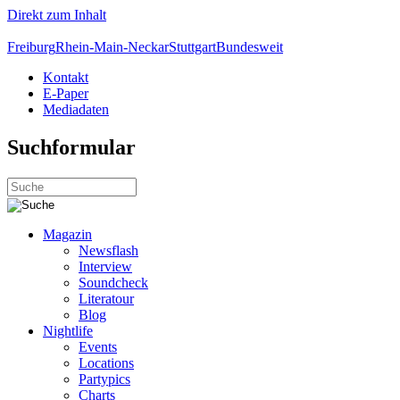
Direkt zum Inhalt
Freiburg
Rhein-Main-Neckar
Stuttgart
Bundesweit
Kontakt
E-Paper
Mediadaten
Suchformular
Magazin
Newsflash
Interview
Soundcheck
Literatour
Blog
Nightlife
Events
Locations
Partypics
Charts