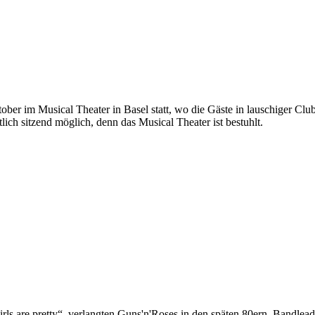
ober im Musical Theater in Basel statt, wo die Gäste in lauschiger Clu
ch sitzend möglich, denn das Musical Theater ist bestuhlt.
rls are pretty“, verlangten Guns'n'Roses in den späten 80ern. Bandleade