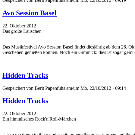
Gespeichert von
Berit Papenfuhs
am/um Mo, 22/10/2012 - 09:19
Avo Session Basel
22. Oktober 2012
Das große Lauschen
Das Musikfestival Avo Session Basel findet diesjährig ab dem 26. Okt
Geschehen genießen können. Noch ein Gimmick: dies ist sogar gemütli
Hidden Tracks
Gespeichert von
Berit Papenfuhs
am/um Mo, 22/10/2012 - 09:14
Hidden Tracks
22. Oktober 2012
Ein himmlisches Rock'n'Roll-Märchen
„Take me down to the paradise city where the grass is green and the gi