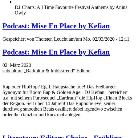
DJ-Charts: All Time Favourite Festival Anthems by Anina
Owly
Podcast: Mise En Place by Kefian
Gespeichert von
Thorsten Leucht
am/um Mo, 02/03/2020 - 12:11
Podcast: Mise En Place by Kefian
02. März 2020
subculture „Barkultur & Imbisstrend" Edition
Rap oder HipHop? Egal. Haupstache true! Das Freiburger
Synonym für Boom Bap & Golden Age - DJ Kefian - bereichert
u.a. mit seinem Partysequel „Eardrum“ die HipHop affinen Blocks
der Region. Seit über 14 Jahren! Das Euphorielevel seiner
durchweg smoothen Beats oszilliert dabei irgendwo zwischen
ordentlich tanzbar und kurz mal ablegen.
Literatour: Editors Choice - Frühling