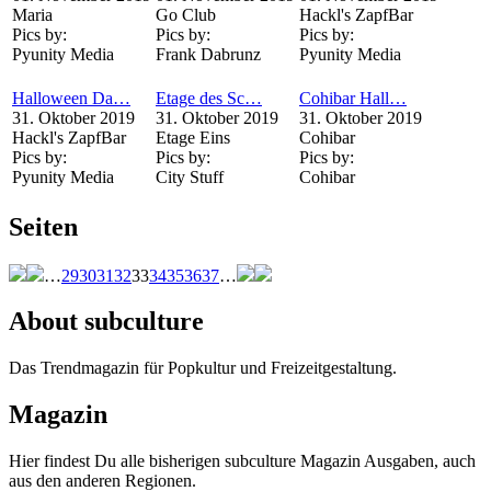
Maria
Go Club
Hackl's ZapfBar
Pics by:
Pics by:
Pics by:
Pyunity Media
Frank Dabrunz
Pyunity Media
Halloween Da…
Etage des Sc…
Cohibar Hall…
31. Oktober 2019
31. Oktober 2019
31. Oktober 2019
Hackl's ZapfBar
Etage Eins
Cohibar
Pics by:
Pics by:
Pics by:
Pyunity Media
City Stuff
Cohibar
Seiten
…
29
30
31
32
33
34
35
36
37
…
About subculture
Das Trendmagazin für Popkultur und Freizeitgestaltung.
Magazin
Hier findest Du alle bisherigen subculture Magazin Ausgaben, auch
aus den anderen Regionen.