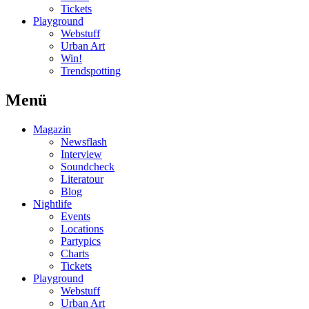
Tickets
Playground
Webstuff
Urban Art
Win!
Trendspotting
Menü
Magazin
Newsflash
Interview
Soundcheck
Literatour
Blog
Nightlife
Events
Locations
Partypics
Charts
Tickets
Playground
Webstuff
Urban Art