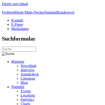
Direkt zum Inhalt
Freiburg
Rhein-Main-Neckar
Stuttgart
Bundesweit
Kontakt
E-Paper
Mediadaten
Suchformular
Magazin
Newsflash
Interview
Soundcheck
Literatour
Blog
Nightlife
Events
Locations
Partypics
Charts