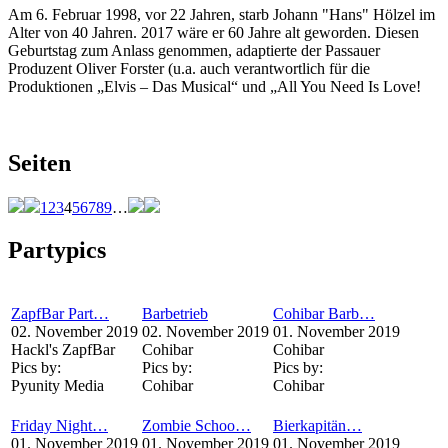
Am 6. Februar 1998, vor 22 Jahren, starb Johann "Hans" Hölzel im
Alter von 40 Jahren. 2017 wäre er 60 Jahre alt geworden. Diesen
Geburtstag zum Anlass genommen, adaptierte der Passauer
Produzent Oliver Forster (u.a. auch verantwortlich für die
Produktionen „Elvis – Das Musical“ und „All You Need Is Love!
Seiten
1
2
3
4
5
6
7
8
9
…
Partypics
ZapfBar Part…
Barbetrieb
Cohibar Barb…
02. November 2019
02. November 2019
01. November 2019
Hackl's ZapfBar
Cohibar
Cohibar
Pics by:
Pics by:
Pics by:
Pyunity Media
Cohibar
Cohibar
Friday Night…
Zombie Schoo…
Bierkapitän…
01. November 2019
01. November 2019
01. November 2019