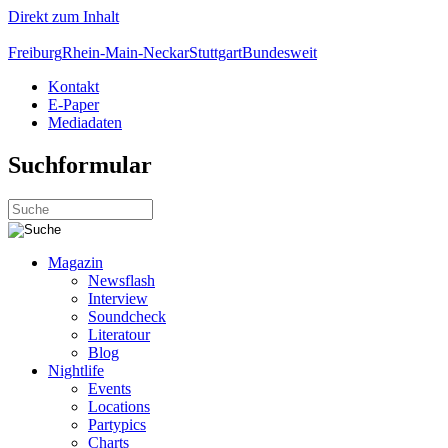
Direkt zum Inhalt
Freiburg
Rhein-Main-Neckar
Stuttgart
Bundesweit
Kontakt
E-Paper
Mediadaten
Suchformular
Magazin
Newsflash
Interview
Soundcheck
Literatour
Blog
Nightlife
Events
Locations
Partypics
Charts