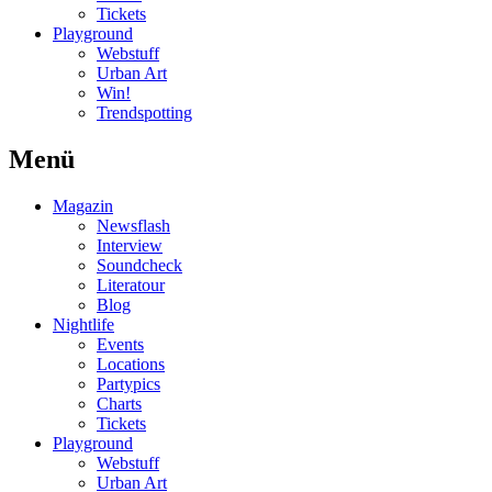
Tickets
Playground
Webstuff
Urban Art
Win!
Trendspotting
Menü
Magazin
Newsflash
Interview
Soundcheck
Literatour
Blog
Nightlife
Events
Locations
Partypics
Charts
Tickets
Playground
Webstuff
Urban Art