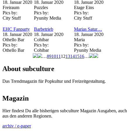
18. Januar 2020
18. Januar 2020
18. Januar 2020
Freiraum
Puzzles
Etage Eins
Pics by:
Pics by:
Pics by:
City Stuff
Pyunity Media
City Stuff
EHC Fanparty
Barbetrieb
Marias Satur…
18. Januar 2020
18. Januar 2020
18. Januar 2020
Othello Bar
Cohibar
Maria
Pics by:
Pics by:
Pics by:
Othello Bar
Cohibar
Pyunity Media
…
8
9
10
11
12
13
14
15
16
…
Seiten
About subculture
Das Trendmagazin für Popkultur und Freizeitgestaltung.
Magazin
Hier findest Du alle bisherigen subculture Magazin Ausgaben, auch
aus den anderen Regionen.
archiv / e-paper