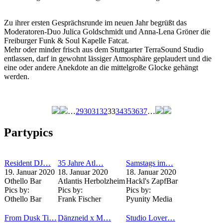
Zu ihrer ersten Gesprächsrunde im neuen Jahr begrüßt das
Moderatoren-Duo Julica Goldschmidt und Anna-Lena Gröner die
Freiburger Funk & Soul Kapelle Fatcat.
Mehr oder minder frisch aus dem Stuttgarter TerraSound Studio
entlassen, darf in gewohnt lässiger Atmosphäre geplaudert und die
eine oder andere Anekdote an die mittelgroße Glocke gehängt
werden.
…
29
30
31
32
33
34
35
36
37
…
Seiten
Partypics
Resident DJ…
35 Jahre Atl…
Samstags im…
19. Januar 2020
18. Januar 2020
18. Januar 2020
Othello Bar
Atlantis Herbolzheim
Hackl's ZapfBar
Pics by:
Pics by:
Pics by:
Othello Bar
Frank Fischer
Pyunity Media
From Dusk Ti…
Dänzneid x M…
Studio Lover…