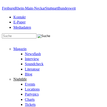
Direkt zum Inhalt
Freiburg
Rhein-Main-Neckar
Stuttgart
Bundesweit
Kontakt
E-Paper
Mediadaten
Suchformular
Magazin
Newsflash
Interview
Soundcheck
Literatour
Blog
Nightlife
Events
Locations
Partypics
Charts
Tickets