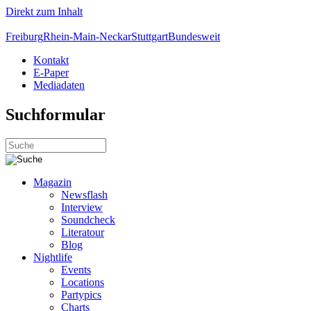
Direkt zum Inhalt
Freiburg
Rhein-Main-Neckar
Stuttgart
Bundesweit
Kontakt
E-Paper
Mediadaten
Suchformular
Magazin
Newsflash
Interview
Soundcheck
Literatour
Blog
Nightlife
Events
Locations
Partypics
Charts