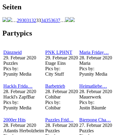
Seiten
…
29
30
31
32
33
34
35
36
37
…
Partypics
Dänzneid
PNK LPHNT
Maria Friday…
29. Februar 2020
29. Februar 2020
28. Februar 2020
Puzzles
Etage Eins
Maria
Pics by:
Pics by:
Pics by:
Pyunity Media
City Stuff
Pyunity Media
Hackls Frida…
Barbetrieb
Heimatliebe…
28. Februar 2020
28. Februar 2020
28. Februar 2020
Hackl's ZapfBar
Cohibar
Mauerwerk
Pics by:
Pics by:
Pics by:
Pyunity Media
Cohibar
Justin Bäumle
2000er Hits
Puzzles Frid…
Bierpong Cha…
28. Februar 2020
28. Februar 2020
27. Februar 2020
Atlantis Herbolzheim
Puzzles
Puzzles