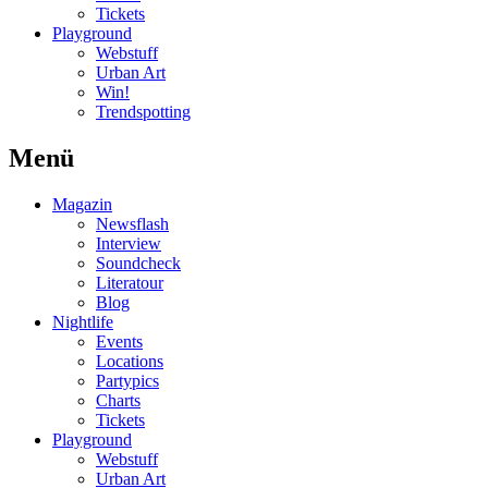
Tickets
Playground
Webstuff
Urban Art
Win!
Trendspotting
Menü
Magazin
Newsflash
Interview
Soundcheck
Literatour
Blog
Nightlife
Events
Locations
Partypics
Charts
Tickets
Playground
Webstuff
Urban Art