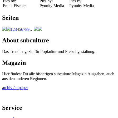
Pics by:
Pics by:
Pics by:
Frank Fischer
Pyunity Media
Pyunity Media
Seiten
1
2
3
4
5
6
7
8
9
…
About subculture
Das Trendmagazin für Popkultur und Freizeitgestaltung.
Magazin
Hier findest Du alle bisherigen subculture Magazin Ausgaben, auch
aus den anderen Regionen.
archiv / e-paper
Service