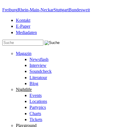
Direkt zum Inhalt
Freiburg
Rhein-Main-Neckar
Stuttgart
Bundesweit
Kontakt
E-Paper
Mediadaten
Suchformular
Magazin
Newsflash
Interview
Soundcheck
Literatour
Blog
Nightlife
Events
Locations
Partypics
Charts
Tickets
Playground