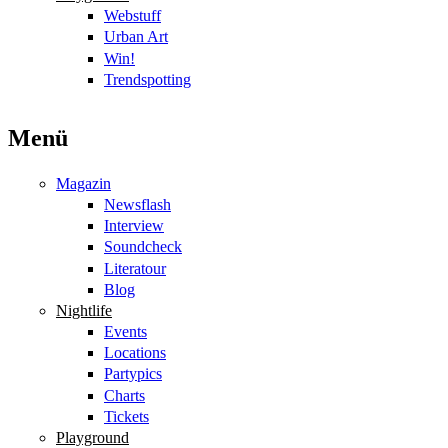
Webstuff
Urban Art
Win!
Trendspotting
Menü
Magazin
Newsflash
Interview
Soundcheck
Literatour
Blog
Nightlife
Events
Locations
Partypics
Charts
Tickets
Playground