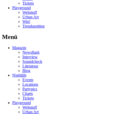
Tickets
Playground
Webstuff
Urban Art
Win!
Trendspotting
Menü
Magazin
Newsflash
Interview
Soundcheck
Literatour
Blog
Nightlife
Events
Locations
Partypics
Charts
Tickets
Playground
Webstuff
Urban Art