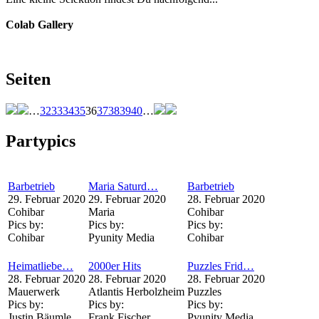
Colab Gallery
Seiten
…
32
33
34
35
36
37
38
39
40
…
Partypics
Barbetrieb
Maria Saturd…
Barbetrieb
29. Februar 2020
29. Februar 2020
28. Februar 2020
Cohibar
Maria
Cohibar
Pics by:
Pics by:
Pics by:
Cohibar
Pyunity Media
Cohibar
Heimatliebe…
2000er Hits
Puzzles Frid…
28. Februar 2020
28. Februar 2020
28. Februar 2020
Mauerwerk
Atlantis Herbolzheim
Puzzles
Pics by:
Pics by:
Pics by:
Justin Bäumle
Frank Fischer
Pyunity Media