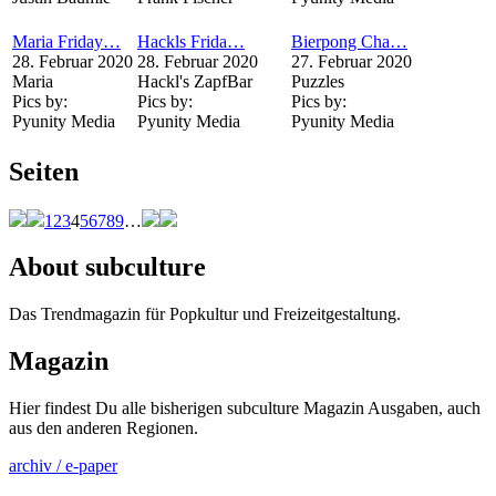
Maria Friday…
Hackls Frida…
Bierpong Cha…
28. Februar 2020
28. Februar 2020
27. Februar 2020
Maria
Hackl's ZapfBar
Puzzles
Pics by:
Pics by:
Pics by:
Pyunity Media
Pyunity Media
Pyunity Media
Seiten
1
2
3
4
5
6
7
8
9
…
About subculture
Das Trendmagazin für Popkultur und Freizeitgestaltung.
Magazin
Hier findest Du alle bisherigen subculture Magazin Ausgaben, auch
aus den anderen Regionen.
archiv / e-paper