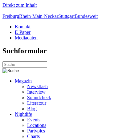
Direkt zum Inhalt
Freiburg
Rhein-Main-Neckar
Stuttgart
Bundesweit
Kontakt
E-Paper
Mediadaten
Suchformular
Magazin
Newsflash
Interview
Soundcheck
Literatour
Blog
Nightlife
Events
Locations
Partypics
Charts