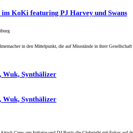
l im KoKi featuring PJ Harvey und Swans
iburg
Filmemacher in den Mittelpunkt, die auf Missstände in ihrer Gesellsch
, Wuk, Synthälizer
, Wuk, Synthälizer
 Attack Crew um Initiator und DJ Rusty die Clubnight mit Fokus auf 