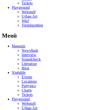
Tickets
Playground
Webstuff
Urban Art
Win!
Trendspotting
Menü
Magazin
Newsflash
Interview
Soundcheck
Literatour
Blog
Nightlife
Events
Locations
Partypics
Charts
Tickets
Playground
Webstuff
Urban Art