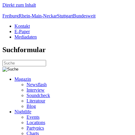
Direkt zum Inhalt
Freiburg
Rhein-Main-Neckar
Stuttgart
Bundesweit
Kontakt
E-Paper
Mediadaten
Suchformular
Magazin
Newsflash
Interview
Soundcheck
Literatour
Blog
Nightlife
Events
Locations
Partypics
Charts