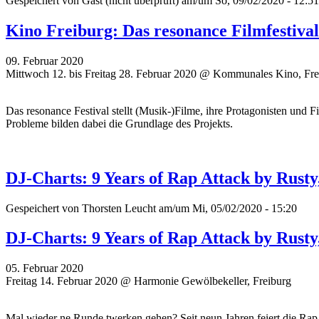
Gespeichert von
Gast (nicht überprüft)
am/um So, 09/02/2020 - 12:51
Kino Freiburg: Das resonance Filmfestiva
09. Februar 2020
Mittwoch 12. bis Freitag 28. Februar 2020 @ Kommunales Kino, Fre
Das resonance Festival stellt (Musik-)Filme, ihre Protagonisten und 
Probleme bilden dabei die Grundlage des Projekts.
DJ-Charts: 9 Years of Rap Attack by Rusty
Gespeichert von
Thorsten Leucht
am/um Mi, 05/02/2020 - 15:20
DJ-Charts: 9 Years of Rap Attack by Rusty
05. Februar 2020
Freitag 14. Februar 2020 @ Harmonie Gewölbekeller, Freiburg
Mal wieder ne Runde twerken gehen? Seit neun Jahren feiert die Rap