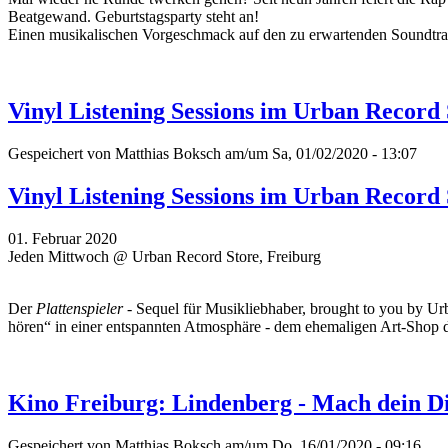
Beatgewand. Geburtstagsparty steht an!
Einen musikalischen Vorgeschmack auf den zu erwartenden Soundtrac
Vinyl Listening Sessions im Urban Record
Gespeichert von
Matthias Boksch
am/um Sa, 01/02/2020 - 13:07
Vinyl Listening Sessions im Urban Record
01. Februar 2020
Jeden Mittwoch @ Urban Record Store, Freiburg
Der
Plattenspieler
- Sequel für Musikliebhaber, brought to you by Ur
hören“ in einer entspannten Atmosphäre - dem ehemaligen Art-Shop 
Kino Freiburg: Lindenberg - Mach dein D
Gespeichert von
Matthias Boksch
am/um Do, 16/01/2020 - 09:16