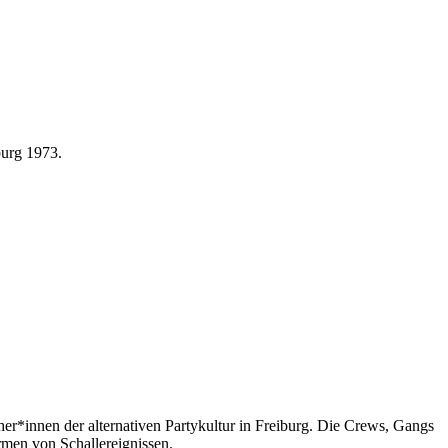
burg 1973.
her*innen der alternativen Partykultur in Freiburg. Die Crews, Gangs
ormen von Schallereignissen.