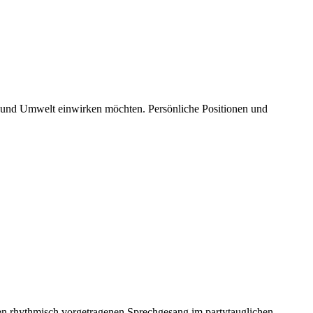
aft und Umwelt einwirken möchten. Persönliche Positionen und
den rhythmisch vorgetragenen Sprechgesang im partytauglichen