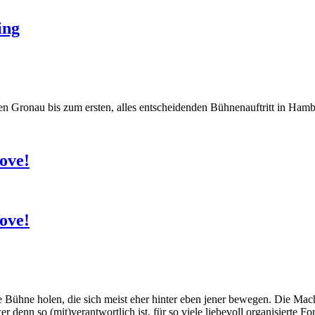
ing
hen Gronau bis zum ersten, alles entscheidenden Bühnenauftritt in Ham
ove!
ove!
e Bühne holen, die sich meist eher hinter eben jener bewegen. Die Mac
denn so (mit)verantwortlich ist, für so viele liebevoll organisierte F