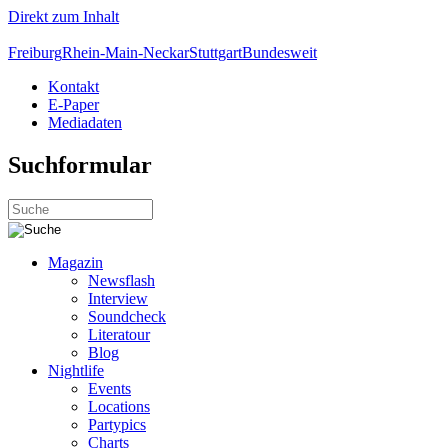
Direkt zum Inhalt
Freiburg
Rhein-Main-Neckar
Stuttgart
Bundesweit
Kontakt
E-Paper
Mediadaten
Suchformular
Magazin
Newsflash
Interview
Soundcheck
Literatour
Blog
Nightlife
Events
Locations
Partypics
Charts