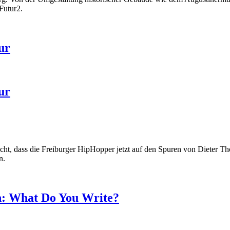
Futur2.
ur
ur
nicht, dass die Freiburger HipHopper jetzt auf den Spuren von Dieter 
n.
in: What Do You Write?