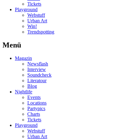
Tickets
Playground
Webstuff
Urban Art
Win!
Trendspotting
Menü
Magazin
Newsflash
Interview
Soundcheck
Literatour
Blog
Nightlife
Events
Locations
Partypics
Charts
Tickets
Playground
Webstuff
Urban Art