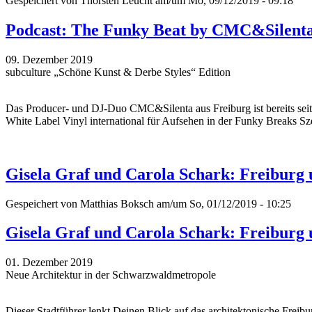
Gespeichert von
Thorsten Leucht
am/um Mo, 09/12/2019 - 09:18
Podcast: The Funky Beat by CMC&Silent
09. Dezember 2019
subculture „Schöne Kunst & Derbe Styles“ Edition
Das Producer- und DJ-Duo CMC&Silenta aus Freiburg ist bereits seit 
White Label Vinyl international für Aufsehen in der Funky Breaks Sze
Gisela Graf und Carola Schark: Freiburg
Gespeichert von
Matthias Boksch
am/um So, 01/12/2019 - 10:25
Gisela Graf und Carola Schark: Freiburg
01. Dezember 2019
Neue Architektur in der Schwarzwaldmetropole
Dieser Stadtführer lenkt Deinen Blick auf das architektonische Fre