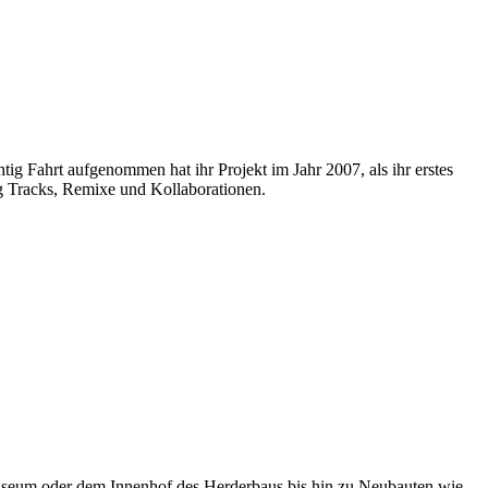
ig Fahrt aufgenommen hat ihr Projekt im Jahr 2007, als ihr erstes
ig Tracks, Remixe und Kollaborationen.
museum oder dem Innenhof des Herderbaus bis hin zu Neubauten wie