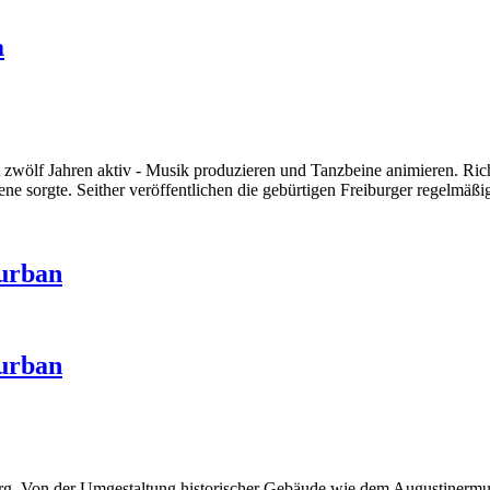
a
zwölf Jahren aktiv - Musik produzieren und Tanzbeine animieren. Richt
ne sorgte. Seither veröffentlichen die gebürtigen Freiburger regelmäß
 urban
 urban
iburg. Von der Umgestaltung historischer Gebäude wie dem Augustiner