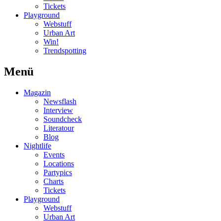
Tickets
Playground
Webstuff
Urban Art
Win!
Trendspotting
Menü
Magazin
Newsflash
Interview
Soundcheck
Literatour
Blog
Nightlife
Events
Locations
Partypics
Charts
Tickets
Playground
Webstuff
Urban Art