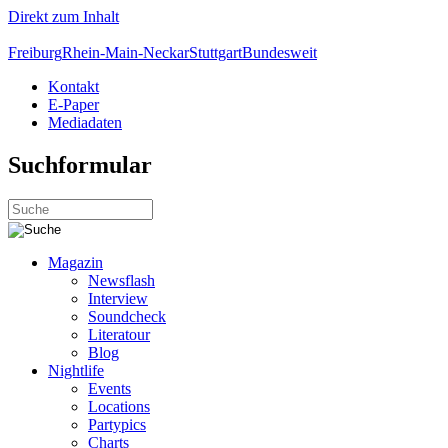
Direkt zum Inhalt
Freiburg
Rhein-Main-Neckar
Stuttgart
Bundesweit
Kontakt
E-Paper
Mediadaten
Suchformular
Magazin
Newsflash
Interview
Soundcheck
Literatour
Blog
Nightlife
Events
Locations
Partypics
Charts