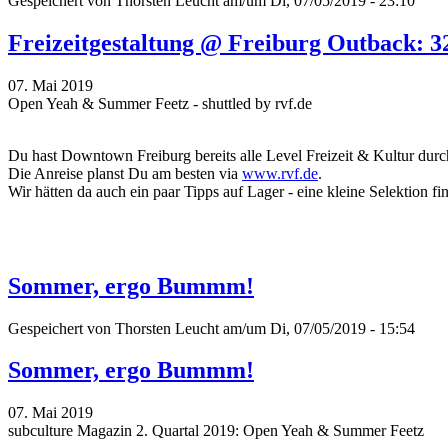
Gespeichert von
Thorsten Leucht
am/um Di, 07/05/2019 - 23:10
Freizeitgestaltung @ Freiburg Outback: 3
07. Mai 2019
Open Yeah & Summer Feetz - shuttled by rvf.de
Du hast Downtown Freiburg bereits alle Level Freizeit & Kultur durch
Die Anreise planst Du am besten via
www.rvf.de
.
Wir hätten da auch ein paar Tipps auf Lager - eine kleine Selektion fi
Sommer, ergo Bummm!
Gespeichert von
Thorsten Leucht
am/um Di, 07/05/2019 - 15:54
Sommer, ergo Bummm!
07. Mai 2019
subculture Magazin 2. Quartal 2019: Open Yeah & Summer Feetz