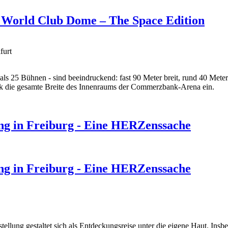
en World Club Dome – The Space Edition
furt
 als 25 Bühnen - sind beeindruckend: fast 90 Meter breit, rund 40 Met
ck die gesamte Breite des Innenraums der Commerzbank-Arena ein.
ung in Freiburg - Eine HERZenssache
ung in Freiburg - Eine HERZenssache
ellung gestaltet sich als Entdeckungsreise unter die eigene Haut. Insb