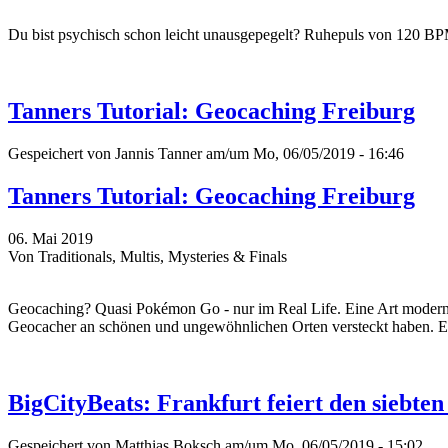
Du bist psychisch schon leicht unausgepegelt? Ruhepuls von 120 BP
Tanners Tutorial: Geocaching Freiburg
Gespeichert von
Jannis Tanner
am/um Mo, 06/05/2019 - 16:46
Tanners Tutorial: Geocaching Freiburg
06. Mai 2019
Von Traditionals, Multis, Mysteries & Finals
Geocaching? Quasi Pokémon Go - nur im Real Life. Eine Art moderne 
Geocacher an schönen und ungewöhnlichen Orten versteckt haben. Ein
BigCityBeats: Frankfurt feiert den siebt
Gespeichert von
Matthias Boksch
am/um Mo, 06/05/2019 - 15:02