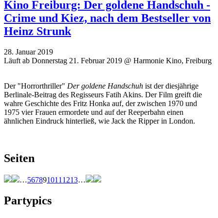
Kino Freiburg: Der goldene Handschuh -
Crime und Kiez, nach dem Bestseller von
Heinz Strunk
28. Januar 2019
Läuft ab Donnerstag 21. Februar 2019 @ Harmonie Kino, Freiburg
Der "Horrorthriller"
Der goldene Handschuh
ist der diesjährige
Berlinale-Beitrag des Regisseurs Fatih Akins. Der Film greift die
wahre Geschichte des Fritz Honka auf, der zwischen 1970 und
1975 vier Frauen ermordete und auf der Reeperbahn einen
ähnlichen Eindruck hinterließ, wie Jack the Ripper in London.
Seiten
…
5
6
7
8
9
10
11
12
13
…
Partypics