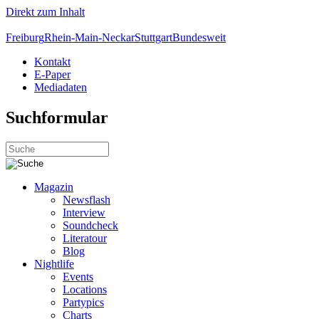
Direkt zum Inhalt
Freiburg
Rhein-Main-Neckar
Stuttgart
Bundesweit
Kontakt
E-Paper
Mediadaten
Suchformular
Magazin
Newsflash
Interview
Soundcheck
Literatour
Blog
Nightlife
Events
Locations
Partypics
Charts