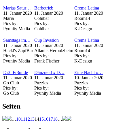
Marias Satur…
Barbetrieb
Crema Latina
11. Januar 2020
11. Januar 2020
11. Januar 2020
Maria
Cohibar
Room14
Pics by:
Pics by:
Pics by:
Pyunity Media
Cohibar
K-Design
Samstags im…
Cup Invasion
Crema Latina
11. Januar 2020
11. Januar 2020
11. Januar 2020
Hackl's ZapfBar
Atlantis Herbolzheim
Room14
Pics by:
Pics by:
Pics by:
Pyunity Media
Frank Fischer
K-Design
Dr3i Fr3unde
Dänzneid x D…
Eine Nacht o…
11. Januar 2020
11. Januar 2020
10. Januar 2020
Go Club
Puzzles
Puzzles
Pics by:
Pics by:
Pics by:
Go Club
Pyunity Media
Pyunity Media
Seiten
…
10
11
12
13
14
15
16
17
18
…