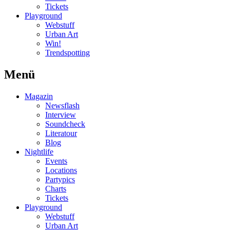
Tickets
Playground
Webstuff
Urban Art
Win!
Trendspotting
Menü
Magazin
Newsflash
Interview
Soundcheck
Literatour
Blog
Nightlife
Events
Locations
Partypics
Charts
Tickets
Playground
Webstuff
Urban Art