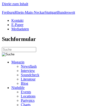
Direkt zum Inhalt
Freiburg
Rhein-Main-Neckar
Stuttgart
Bundesweit
Kontakt
E-Paper
Mediadaten
Suchformular
Magazin
Newsflash
Interview
Soundcheck
Literatour
Blog
Nightlife
Events
Locations
Partypics
Charts