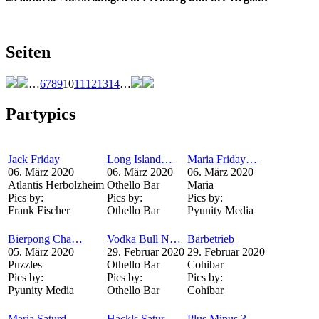
Seiten
…
6
7
8
9
10
11
12
13
14
…
Partypics
Jack Friday
Long Island…
Maria Friday…
06. März 2020
06. März 2020
06. März 2020
Atlantis Herbolzheim
Othello Bar
Maria
Pics by:
Pics by:
Pics by:
Frank Fischer
Othello Bar
Pyunity Media
Bierpong Cha…
Vodka Bull N…
Barbetrieb
05. März 2020
29. Februar 2020
29. Februar 2020
Puzzles
Othello Bar
Cohibar
Pics by:
Pics by:
Pics by:
Pyunity Media
Othello Bar
Cohibar
Maria Saturd…
Hackls Satur…
Plus Minus 3…