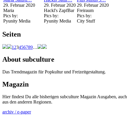
29. Februar 2020
29. Februar 2020
29. Februar 2020
Maria
Hackl's ZapfBar
Freiraum
Pics by:
Pics by:
Pics by:
Pyunity Media
Pyunity Media
City Stuff
Seiten
1
2
3
4
5
6
7
8
9
…
About subculture
Das Trendmagazin für Popkultur und Freizeitgestaltung.
Magazin
Hier findest Du alle bisherigen subculture Magazin Ausgaben, auch
aus den anderen Regionen.
archiv / e-paper