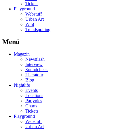
Tickets
Playground
Webstuff
Urban Art
Win!
Trendspotting
Menü
Magazin
Newsflash
Interview
Soundcheck
Literatour
Blog
Nightlife
Events
Locations
Partypics
Charts
Tickets
Playground
Webstuff
Urban Art