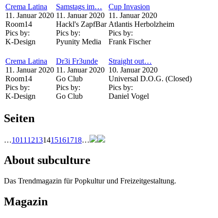
Crema Latina
Samstags im…
Cup Invasion
11. Januar 2020
11. Januar 2020
11. Januar 2020
Room14
Hackl's ZapfBar
Atlantis Herbolzheim
Pics by:
Pics by:
Pics by:
K-Design
Pyunity Media
Frank Fischer
Crema Latina
Dr3i Fr3unde
Straight out…
11. Januar 2020
11. Januar 2020
10. Januar 2020
Room14
Go Club
Universal D.O.G. (Closed)
Pics by:
Pics by:
Pics by:
K-Design
Go Club
Daniel Vogel
Seiten
…
10
11
12
13
14
15
16
17
18
…
About subculture
Das Trendmagazin für Popkultur und Freizeitgestaltung.
Magazin