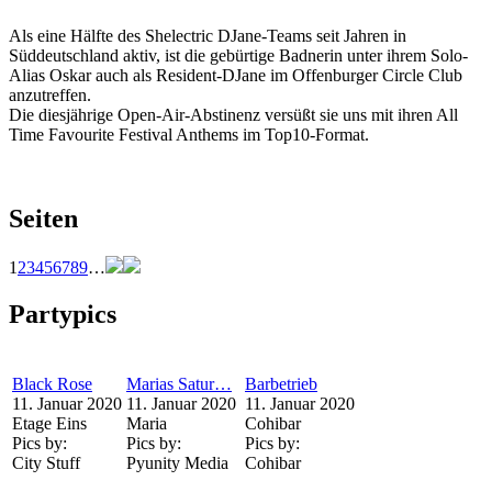
Als eine Hälfte des Shelectric DJane-Teams seit Jahren in
Süddeutschland aktiv, ist die gebürtige Badnerin unter ihrem Solo-
Alias Oskar auch als Resident-DJane im Offenburger Circle Club
anzutreffen.
Die diesjährige Open-Air-Abstinenz versüßt sie uns mit ihren All
Time Favourite Festival Anthems im Top10-Format.
Seiten
1
2
3
4
5
6
7
8
9
…
Partypics
Black Rose
Marias Satur…
Barbetrieb
11. Januar 2020
11. Januar 2020
11. Januar 2020
Etage Eins
Maria
Cohibar
Pics by:
Pics by:
Pics by:
City Stuff
Pyunity Media
Cohibar