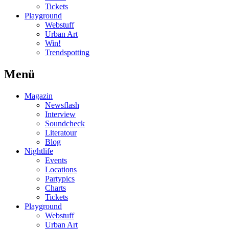
Tickets
Playground
Webstuff
Urban Art
Win!
Trendspotting
Menü
Magazin
Newsflash
Interview
Soundcheck
Literatour
Blog
Nightlife
Events
Locations
Partypics
Charts
Tickets
Playground
Webstuff
Urban Art