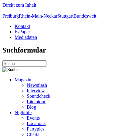
Direkt zum Inhalt
Freiburg
Rhein-Main-Neckar
Stuttgart
Bundesweit
Kontakt
E-Paper
Mediadaten
Suchformular
Magazin
Newsflash
Interview
Soundcheck
Literatour
Blog
Nightlife
Events
Locations
Partypics
Charts