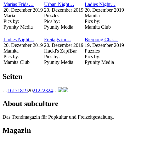
Marias Frida…
Urban Night…
Ladies Night…
20. Dezember 2019
20. Dezember 2019
20. Dezember 2019
Maria
Puzzles
Mamita
Pics by:
Pics by:
Pics by:
Pyunity Media
Pyunity Media
Mamita Club
Ladies Night…
Freitags im…
Bierpong Cha…
20. Dezember 2019
20. Dezember 2019
19. Dezember 2019
Mamita
Hackl's ZapfBar
Puzzles
Pics by:
Pics by:
Pics by:
Mamita Club
Pyunity Media
Pyunity Media
Seiten
…
16
17
18
19
20
21
22
23
24
…
About subculture
Das Trendmagazin für Popkultur und Freizeitgestaltung.
Magazin