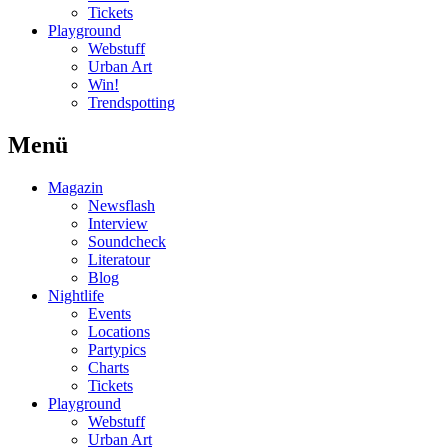
Tickets
Playground
Webstuff
Urban Art
Win!
Trendspotting
Menü
Magazin
Newsflash
Interview
Soundcheck
Literatour
Blog
Nightlife
Events
Locations
Partypics
Charts
Tickets
Playground
Webstuff
Urban Art