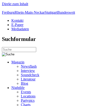
Direkt zum Inhalt
Freiburg
Rhein-Main-Neckar
Stuttgart
Bundesweit
Kontakt
E-Paper
Mediadaten
Suchformular
Magazin
Newsflash
Interview
Soundcheck
Literatour
Blog
Nightlife
Events
Locations
Partypics
Charts