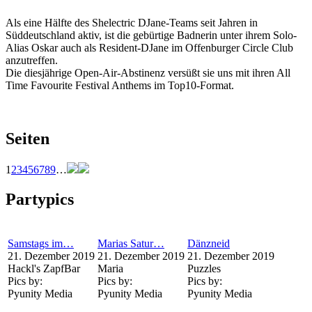
Als eine Hälfte des Shelectric DJane-Teams seit Jahren in
Süddeutschland aktiv, ist die gebürtige Badnerin unter ihrem Solo-
Alias Oskar auch als Resident-DJane im Offenburger Circle Club
anzutreffen.
Die diesjährige Open-Air-Abstinenz versüßt sie uns mit ihren All
Time Favourite Festival Anthems im Top10-Format.
Seiten
1
2
3
4
5
6
7
8
9
…
Partypics
Samstags im…
Marias Satur…
Dänzneid
21. Dezember 2019
21. Dezember 2019
21. Dezember 2019
Hackl's ZapfBar
Maria
Puzzles
Pics by:
Pics by:
Pics by:
Pyunity Media
Pyunity Media
Pyunity Media