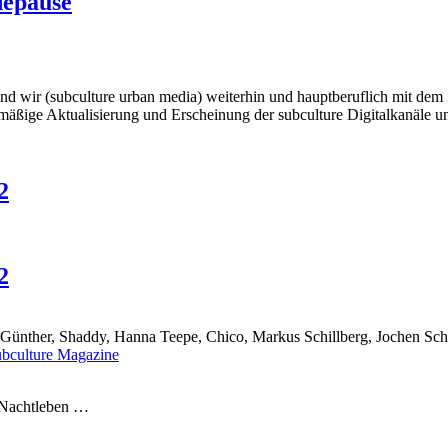
depause
wir (subculture urban media) weiterhin und hauptberuflich mit dem Ziel
mäßige Aktualisierung und Erscheinung der subculture Digitalkanäle und
2
2
ünther, Shaddy, Hanna Teepe, Chico, Markus Schillberg, Jochen Schmit
r Nachtleben …