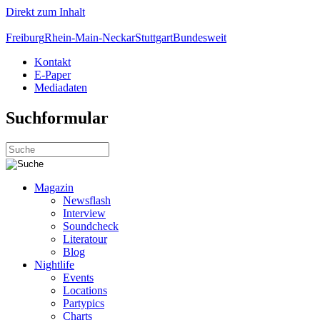
Direkt zum Inhalt
Freiburg
Rhein-Main-Neckar
Stuttgart
Bundesweit
Kontakt
E-Paper
Mediadaten
Suchformular
Magazin
Newsflash
Interview
Soundcheck
Literatour
Blog
Nightlife
Events
Locations
Partypics
Charts