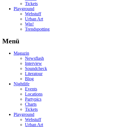
Tickets
Playground
Webstuff
Urban Art
Win!
Trendspotting
Menü
Magazin
Newsflash
Interview
Soundcheck
Literatour
Blog
Nightlife
Events
Locations
Partypics
Charts
Tickets
Playground
Webstuff
Urban Art