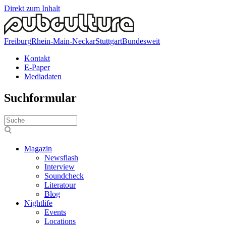
Direkt zum Inhalt
Freiburg
Rhein-Main-Neckar
Stuttgart
Bundesweit
Kontakt
E-Paper
Mediadaten
Suchformular
Magazin
Newsflash
Interview
Soundcheck
Literatour
Blog
Nightlife
Events
Locations