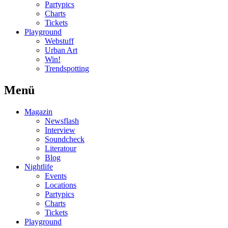
Partypics
Charts
Tickets
Playground
Webstuff
Urban Art
Win!
Trendspotting
Menü
Magazin
Newsflash
Interview
Soundcheck
Literatour
Blog
Nightlife
Events
Locations
Partypics
Charts
Tickets
Playground