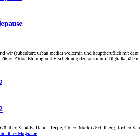
depause
wir (subculture urban media) weiterhin und hauptberuflich mit dem Ziel
mäßige Aktualisierung und Erscheinung der subculture Digitalkanäle und
2
2
ünther, Shaddy, Hanna Teepe, Chico, Markus Schillberg, Jochen Schmit