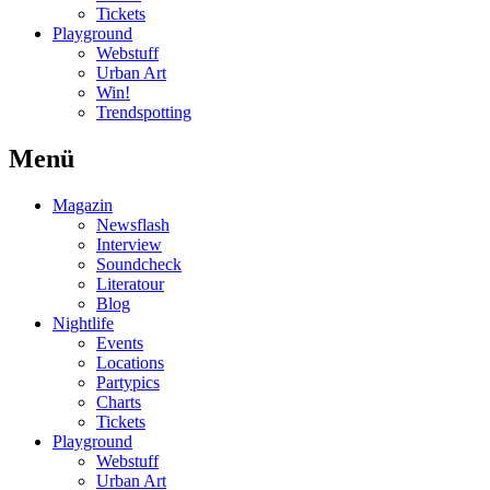
Tickets
Playground
Webstuff
Urban Art
Win!
Trendspotting
Menü
Magazin
Newsflash
Interview
Soundcheck
Literatour
Blog
Nightlife
Events
Locations
Partypics
Charts
Tickets
Playground
Webstuff
Urban Art