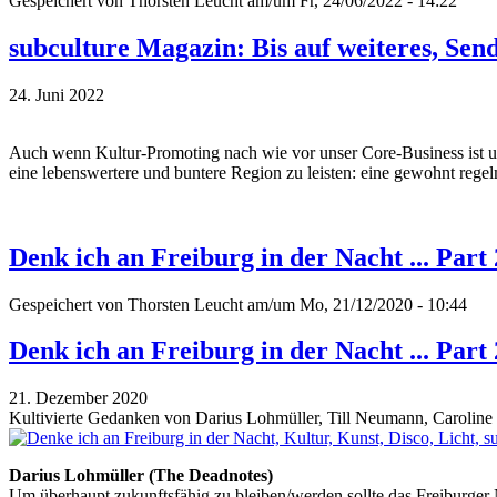
Gespeichert von
Thorsten Leucht
am/um Fr, 24/06/2022 - 14:22
subculture Magazin: Bis auf weiteres, Sen
24. Juni 2022
Auch wenn Kultur-Promoting nach wie vor unser Core-Business ist und 
eine lebenswertere und buntere Region zu leisten: eine gewohnt regel
Denk ich an Freiburg in der Nacht ... Part 
Gespeichert von
Thorsten Leucht
am/um Mo, 21/12/2020 - 10:44
Denk ich an Freiburg in der Nacht ... Part 
21. Dezember 2020
Kultivierte Gedanken von Darius Lohmüller, Till Neumann, Caroline G
Darius Lohmüller (The Deadnotes)
Um überhaupt zukunftsfähig zu bleiben/werden sollte das Freiburge