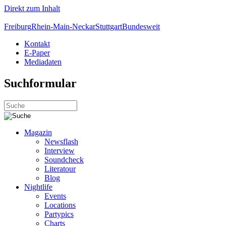
Direkt zum Inhalt
Freiburg
Rhein-Main-Neckar
Stuttgart
Bundesweit
Kontakt
E-Paper
Mediadaten
Suchformular
Magazin
Newsflash
Interview
Soundcheck
Literatour
Blog
Nightlife
Events
Locations
Partypics
Charts