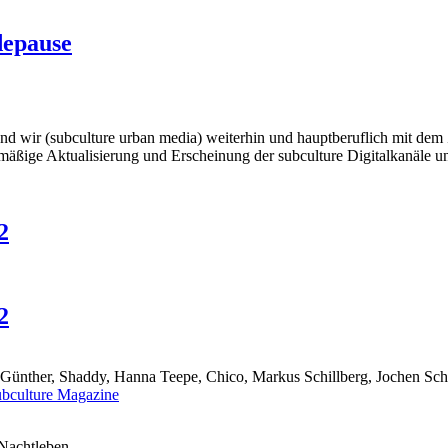
depause
wir (subculture urban media) weiterhin und hauptberuflich mit dem Ziel
mäßige Aktualisierung und Erscheinung der subculture Digitalkanäle und
2
2
ünther, Shaddy, Hanna Teepe, Chico, Markus Schillberg, Jochen Schmit
r Nachtleben …