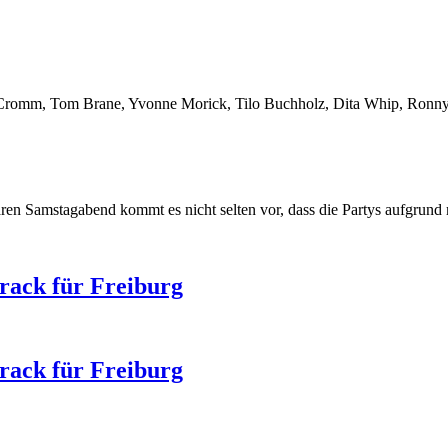
s Cromm, Tom Brane, Yvonne Morick, Tilo Buchholz, Dita Whip, Ronny
ären Samstagabend kommt es nicht selten vor, dass die Partys aufgrun
rack für Freiburg
rack für Freiburg