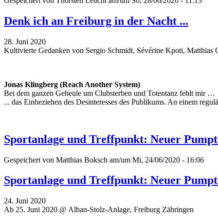
Gespeichert von
Thorsten Leucht
am/um So, 28/06/2020 - 11:13
Denk ich an Freiburg in der Nacht ...
28. Juni 2020
Kultivierte Gedanken von Sergio Schmidt, Sévérine Kpoti, Matthia
Jonas Klingberg (Reach Another System)
Bei dem ganzen Geheule um Clubsterben und Totentanz fehlt mir …
... das Einbeziehen des Desinteresses des Publikums. An einem regul
Sportanlage und Treffpunkt: Neuer Pumpt
Gespeichert von
Matthias Boksch
am/um Mi, 24/06/2020 - 16:06
Sportanlage und Treffpunkt: Neuer Pumpt
24. Juni 2020
Ab 25. Juni 2020 @ Alban-Stolz-Anlage, Freiburg Zähringen