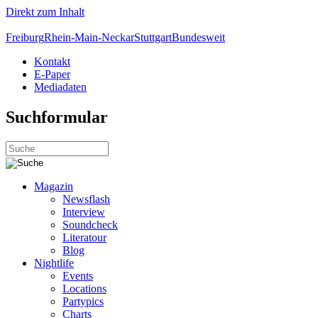
Direkt zum Inhalt
Freiburg
Rhein-Main-Neckar
Stuttgart
Bundesweit
Kontakt
E-Paper
Mediadaten
Suchformular
Magazin
Newsflash
Interview
Soundcheck
Literatour
Blog
Nightlife
Events
Locations
Partypics
Charts