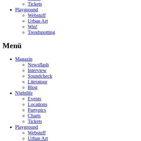
Tickets
Playground
Webstuff
Urban Art
Win!
Trendspotting
Menü
Magazin
Newsflash
Interview
Soundcheck
Literatour
Blog
Nightlife
Events
Locations
Partypics
Charts
Tickets
Playground
Webstuff
Urban Art