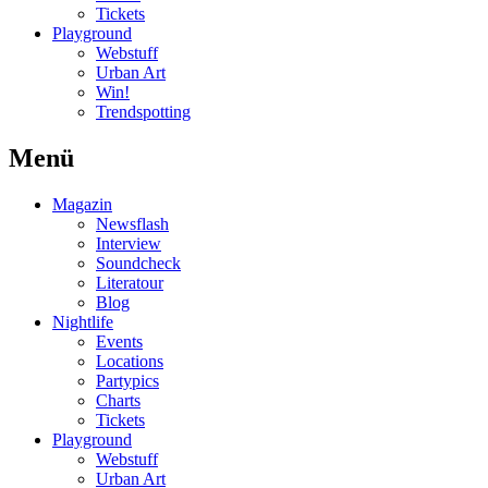
Tickets
Playground
Webstuff
Urban Art
Win!
Trendspotting
Menü
Magazin
Newsflash
Interview
Soundcheck
Literatour
Blog
Nightlife
Events
Locations
Partypics
Charts
Tickets
Playground
Webstuff
Urban Art