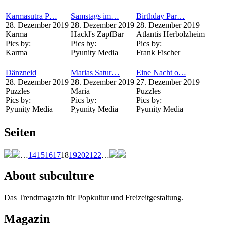
Karmasutra P…
Samstags im…
Birthday Par…
28. Dezember 2019
28. Dezember 2019
28. Dezember 2019
Karma
Hackl's ZapfBar
Atlantis Herbolzheim
Pics by:
Pics by:
Pics by:
Karma
Pyunity Media
Frank Fischer
Dänzneid
Marias Satur…
Eine Nacht o…
28. Dezember 2019
28. Dezember 2019
27. Dezember 2019
Puzzles
Maria
Puzzles
Pics by:
Pics by:
Pics by:
Pyunity Media
Pyunity Media
Pyunity Media
Seiten
…
14
15
16
17
18
19
20
21
22
…
About subculture
Das Trendmagazin für Popkultur und Freizeitgestaltung.
Magazin