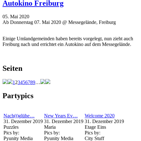
Autokino Freiburg
05. Mai 2020
Ab Donnerstag 07. Mai 2020 @ Messegelände, Freiburg
Einige Umlandgemeinden haben bereits vorgelegt, nun zieht auch
Freiburg nach und errichtet ein Autokino auf dem Messegelände.
Seiten
1
2
3
4
5
6
7
8
9
…
Partypics
Nach(t)glühe…
New Years Ev…
Welcome 2020
31. Dezember 2019
31. Dezember 2019
31. Dezember 2019
Puzzles
Maria
Etage Eins
Pics by:
Pics by:
Pics by:
Pyunity Media
Pyunity Media
City Stuff