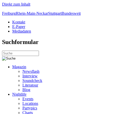
Direkt zum Inhalt
Freiburg
Rhein-Main-Neckar
Stuttgart
Bundesweit
Kontakt
E-Paper
Mediadaten
Suchformular
Magazin
Newsflash
Interview
Soundcheck
Literatour
Blog
Nightlife
Events
Locations
Partypics
Charts