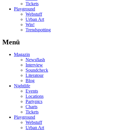
Tickets
Playground
Webstuff
Urban Art
Win!
Trendspotting
Menü
Magazin
Newsflash
Interview
Soundcheck
Literatour
Blog
Nightlife
Events
Locations
Partypics
Charts
Tickets
Playground
Webstuff
Urban Art