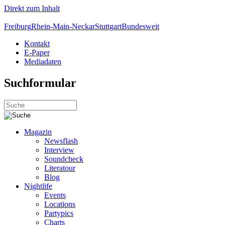
Direkt zum Inhalt
Freiburg
Rhein-Main-Neckar
Stuttgart
Bundesweit
Kontakt
E-Paper
Mediadaten
Suchformular
Magazin
Newsflash
Interview
Soundcheck
Literatour
Blog
Nightlife
Events
Locations
Partypics
Charts