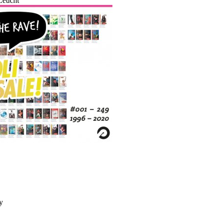
Leucht
y