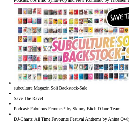
Podcast: 80s Emo Synth-Pop and New Romantic by Thorsten 
subculture Magazin Soli Backstock-Sale
Save The Rave!
Podcast: Fabulous Femmes* by Skinny Bitch DJane Team
DJ-Charts: All Time Favourite Festival Anthems by Anina Owl