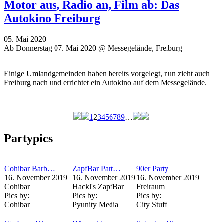
Motor aus, Radio an, Film ab: Das
Autokino Freiburg
05. Mai 2020
Ab Donnerstag 07. Mai 2020 @ Messegelände, Freiburg
Einige Umlandgemeinden haben bereits vorgelegt, nun zieht auch
Freiburg nach und errichtet ein Autokino auf dem Messegelände.
1
2
3
4
5
6
7
8
9
…
Seiten
Partypics
Cohibar Barb…
ZapfBar Part…
90er Party
16. November 2019
16. November 2019
16. November 2019
Cohibar
Hackl's ZapfBar
Freiraum
Pics by:
Pics by:
Pics by:
Cohibar
Pyunity Media
City Stuff