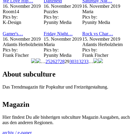
We Love Hip…
Dänzneid
Saturday Nig…
16. November 2019
16. November 2019
16. November 2019
Room14
Puzzles
Maria
Pics by:
Pics by:
Pics by:
K-Design
Pyunity Media
Pyunity Media
Gamer's…
Friday Night…
Rock vs Char…
16. November 2019
15. November 2019
15. November 2019
Atlantis Herbolzheim
Maria
Atlantis Herbolzheim
Pics by:
Pics by:
Pics by:
Frank Fischer
Pyunity Media
Frank Fischer
…
25
26
27
28
29
30
31
32
33
…
Seiten
About subculture
Das Trendmagazin für Popkultur und Freizeitgestaltung.
Magazin
Hier findest Du alle bisherigen subculture Magazin Ausgaben, auch
aus den anderen Regionen.
archiv / e-paper