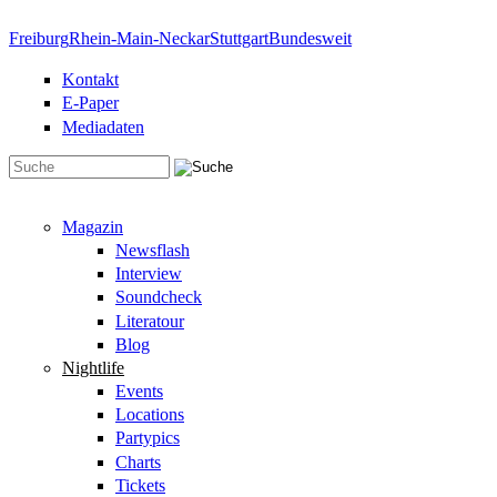
Direkt zum Inhalt
Freiburg
Rhein-Main-Neckar
Stuttgart
Bundesweit
Kontakt
E-Paper
Mediadaten
Suchformular
Magazin
Newsflash
Interview
Soundcheck
Literatour
Blog
Nightlife
Events
Locations
Partypics
Charts
Tickets