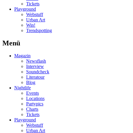
Tickets
Playground
Webstuff
Urban Art
Win!
Trendspotting
Menü
Magazin
Newsflash
Interview
Soundcheck
Literatour
Blog
Nightlife
Events
Locations
Partypics
Charts
Tickets
Playground
Webstuff
Urban Art