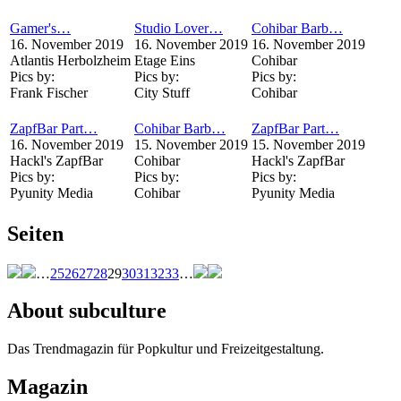
Gamer's…
Studio Lover…
Cohibar Barb…
16. November 2019
16. November 2019
16. November 2019
Atlantis Herbolzheim
Etage Eins
Cohibar
Pics by:
Pics by:
Pics by:
Frank Fischer
City Stuff
Cohibar
ZapfBar Part…
Cohibar Barb…
ZapfBar Part…
16. November 2019
15. November 2019
15. November 2019
Hackl's ZapfBar
Cohibar
Hackl's ZapfBar
Pics by:
Pics by:
Pics by:
Pyunity Media
Cohibar
Pyunity Media
Seiten
…
25
26
27
28
29
30
31
32
33
…
About subculture
Das Trendmagazin für Popkultur und Freizeitgestaltung.
Magazin