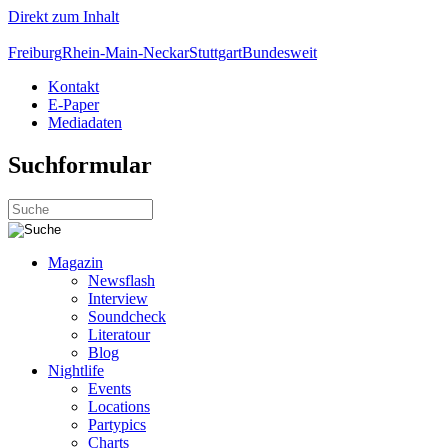
Direkt zum Inhalt
Freiburg
Rhein-Main-Neckar
Stuttgart
Bundesweit
Kontakt
E-Paper
Mediadaten
Suchformular
Magazin
Newsflash
Interview
Soundcheck
Literatour
Blog
Nightlife
Events
Locations
Partypics
Charts