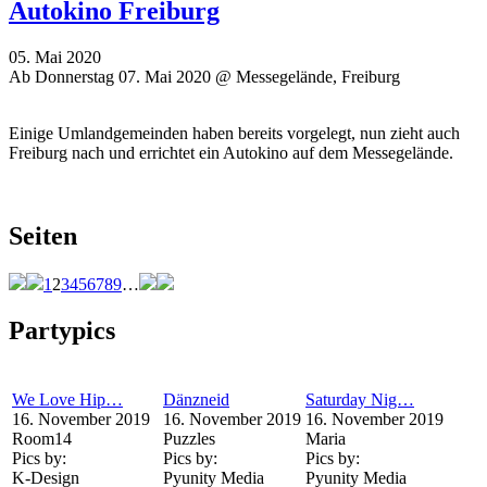
Autokino Freiburg
05. Mai 2020
Ab Donnerstag 07. Mai 2020 @ Messegelände, Freiburg
Einige Umlandgemeinden haben bereits vorgelegt, nun zieht auch
Freiburg nach und errichtet ein Autokino auf dem Messegelände.
Seiten
1
2
3
4
5
6
7
8
9
…
Partypics
We Love Hip…
Dänzneid
Saturday Nig…
16. November 2019
16. November 2019
16. November 2019
Room14
Puzzles
Maria
Pics by:
Pics by:
Pics by:
K-Design
Pyunity Media
Pyunity Media