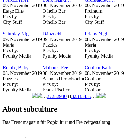
09. November 2019
09. November 2019
09. November 2019
Etage Eins
Othello Bar
Freiraum
Pics by:
Pics by:
Pics by:
City Stuff
Othello Bar
City Stuff
Saturday Nig…
Dänzneid
Friday Night…
09. November 2019
09. November 2019
08. November 2019
Maria
Puzzles
Maria
Pics by:
Pics by:
Pics by:
Pyunity Media
Pyunity Media
Pyunity Media
Remix, Baby
Mallorca Fee…
Cohibar Barb…
08. November 2019
08. November 2019
08. November 2019
Puzzles
Atlantis Herbolzheim
Cohibar
Pics by:
Pics by:
Pics by:
Pyunity Media
Frank Fischer
Cohibar
…
27
28
29
30
31
32
33
34
35
…
Seiten
About subculture
Das Trendmagazin für Popkultur und Freizeitgestaltung.