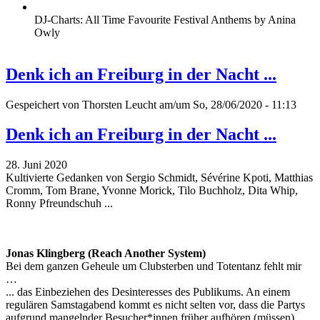
DJ-Charts: All Time Favourite Festival Anthems by Anina
Owly
Denk ich an Freiburg in der Nacht ...
Gespeichert von
Thorsten Leucht
am/um So, 28/06/2020 - 11:13
Denk ich an Freiburg in der Nacht ...
28. Juni 2020
Kultivierte Gedanken von Sergio Schmidt, Sévérine Kpoti, Matthias
Cromm, Tom Brane, Yvonne Morick, Tilo Buchholz, Dita Whip,
Ronny Pfreundschuh ...
Jonas Klingberg (Reach Another System)
Bei dem ganzen Geheule um Clubsterben und Totentanz fehlt mir
…
... das Einbeziehen des Desinteresses des Publikums. An einem
regulären Samstagabend kommt es nicht selten vor, dass die Partys
aufgrund mangelnder Besucher*innen früher aufhören (müssen).