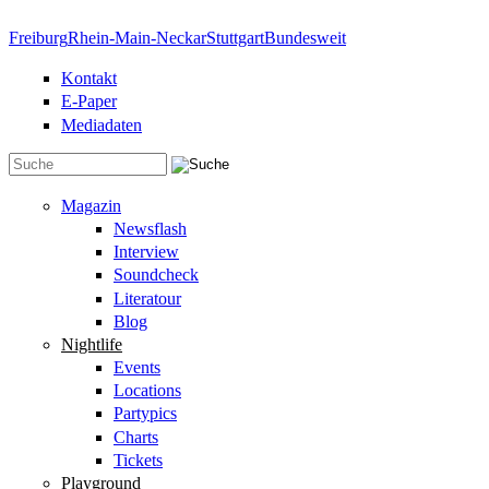
Direkt zum Inhalt
Freiburg
Rhein-Main-Neckar
Stuttgart
Bundesweit
Kontakt
E-Paper
Mediadaten
Suchformular
Magazin
Newsflash
Interview
Soundcheck
Literatour
Blog
Nightlife
Events
Locations
Partypics
Charts
Tickets
Playground