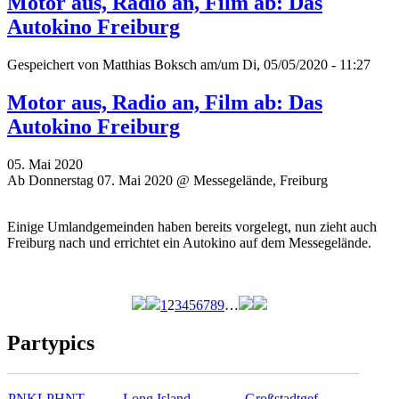
Motor aus, Radio an, Film ab: Das
Autokino Freiburg
Gespeichert von
Matthias Boksch
am/um Di, 05/05/2020 - 11:27
Motor aus, Radio an, Film ab: Das
Autokino Freiburg
05. Mai 2020
Ab Donnerstag 07. Mai 2020 @ Messegelände, Freiburg
Einige Umlandgemeinden haben bereits vorgelegt, nun zieht auch
Freiburg nach und errichtet ein Autokino auf dem Messegelände.
1
2
3
4
5
6
7
8
9
…
Seiten
Partypics
PNKLPHNT
Long Island…
Großstadtgef…