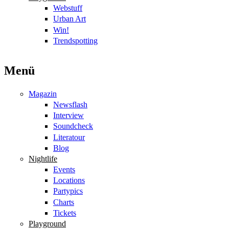
Webstuff
Urban Art
Win!
Trendspotting
Menü
Magazin
Newsflash
Interview
Soundcheck
Literatour
Blog
Nightlife
Events
Locations
Partypics
Charts
Tickets
Playground