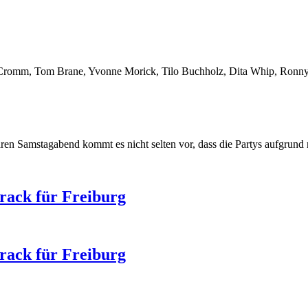
s Cromm, Tom Brane, Yvonne Morick, Tilo Buchholz, Dita Whip, Ronny
ären Samstagabend kommt es nicht selten vor, dass die Partys aufgrun
rack für Freiburg
rack für Freiburg