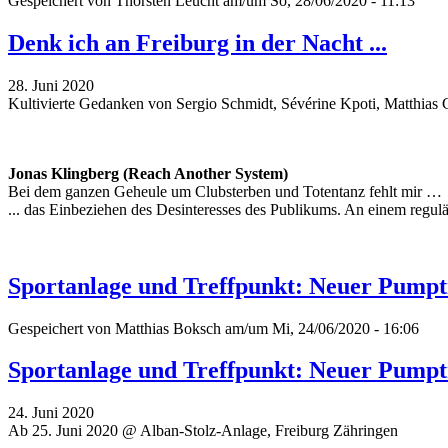
Gespeichert von
Thorsten Leucht
am/um So, 28/06/2020 - 11:13
Denk ich an Freiburg in der Nacht ...
28. Juni 2020
Kultivierte Gedanken von Sergio Schmidt, Sévérine Kpoti, Matthia
Jonas Klingberg (Reach Another System)
Bei dem ganzen Geheule um Clubsterben und Totentanz fehlt mir …
... das Einbeziehen des Desinteresses des Publikums. An einem regul
Sportanlage und Treffpunkt: Neuer Pumpt
Gespeichert von
Matthias Boksch
am/um Mi, 24/06/2020 - 16:06
Sportanlage und Treffpunkt: Neuer Pumpt
24. Juni 2020
Ab 25. Juni 2020 @ Alban-Stolz-Anlage, Freiburg Zähringen