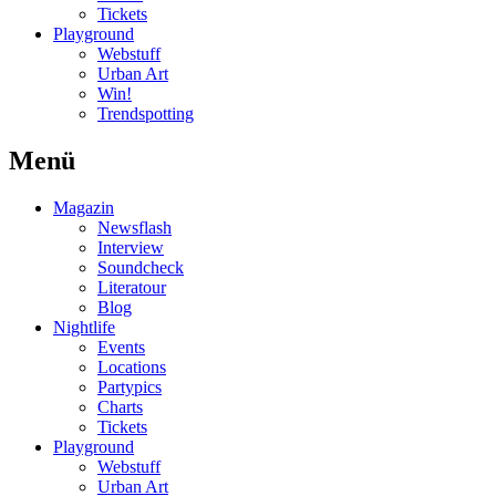
Tickets
Playground
Webstuff
Urban Art
Win!
Trendspotting
Menü
Magazin
Newsflash
Interview
Soundcheck
Literatour
Blog
Nightlife
Events
Locations
Partypics
Charts
Tickets
Playground
Webstuff
Urban Art