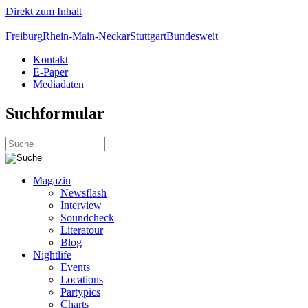
Direkt zum Inhalt
Freiburg
Rhein-Main-Neckar
Stuttgart
Bundesweit
Kontakt
E-Paper
Mediadaten
Suchformular
Magazin
Newsflash
Interview
Soundcheck
Literatour
Blog
Nightlife
Events
Locations
Partypics
Charts