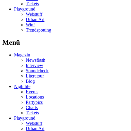
Tickets
Playground
Webstuff
Urban Art
Win!
Trendspotting
Menü
Magazin
Newsflash
Interview
Soundcheck
Literatour
Blog
Nightlife
Events
Locations
Partypics
Charts
Tickets
Playground
Webstuff
Urban Art