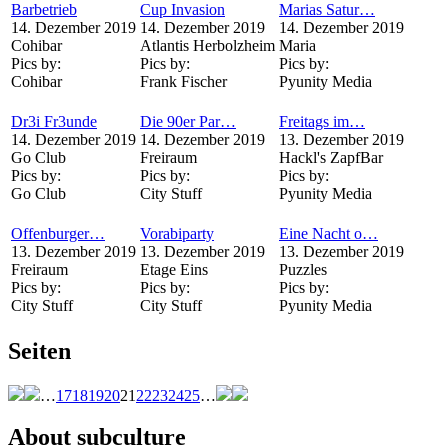
Barbetrieb
Cup Invasion
Marias Satur…
14. Dezember 2019
14. Dezember 2019
14. Dezember 2019
Cohibar
Atlantis Herbolzheim
Maria
Pics by:
Pics by:
Pics by:
Cohibar
Frank Fischer
Pyunity Media
Dr3i Fr3unde
Die 90er Par…
Freitags im…
14. Dezember 2019
14. Dezember 2019
13. Dezember 2019
Go Club
Freiraum
Hackl's ZapfBar
Pics by:
Pics by:
Pics by:
Go Club
City Stuff
Pyunity Media
Offenburger…
Vorabiparty
Eine Nacht o…
13. Dezember 2019
13. Dezember 2019
13. Dezember 2019
Freiraum
Etage Eins
Puzzles
Pics by:
Pics by:
Pics by:
City Stuff
City Stuff
Pyunity Media
Seiten
…
17
18
19
20
21
22
23
24
25
…
About subculture