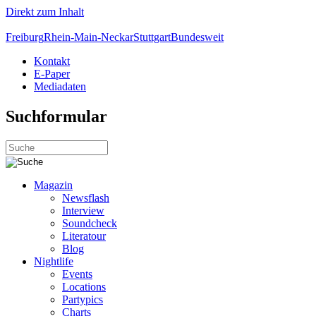
Direkt zum Inhalt
Freiburg
Rhein-Main-Neckar
Stuttgart
Bundesweit
Kontakt
E-Paper
Mediadaten
Suchformular
Magazin
Newsflash
Interview
Soundcheck
Literatour
Blog
Nightlife
Events
Locations
Partypics
Charts