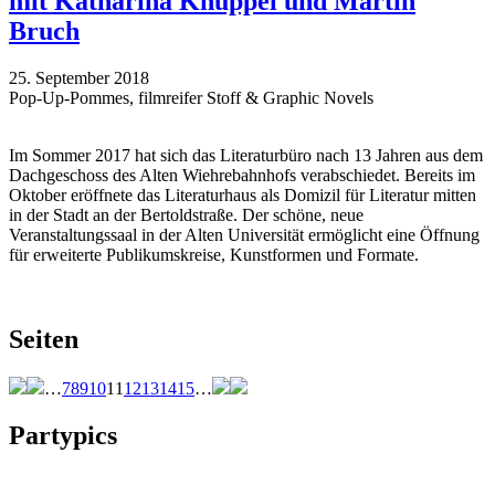
mit Katharina Knüppel und Martin
Bruch
25. September 2018
Pop-Up-Pommes, filmreifer Stoff & Graphic Novels
Im Sommer 2017 hat sich das Literaturbüro nach 13 Jahren aus dem
Dachgeschoss des Alten Wiehrebahnhofs verabschiedet. Bereits im
Oktober eröffnete das Literaturhaus als Domizil für Literatur mitten
in der Stadt an der Bertoldstraße. Der schöne, neue
Veranstaltungssaal in der Alten Universität ermöglicht eine Öffnung
für erweiterte Publikumskreise, Kunstformen und Formate.
Seiten
…
7
8
9
10
11
12
13
14
15
…
Partypics