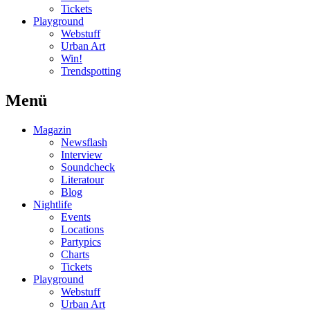
Tickets
Playground
Webstuff
Urban Art
Win!
Trendspotting
Menü
Magazin
Newsflash
Interview
Soundcheck
Literatour
Blog
Nightlife
Events
Locations
Partypics
Charts
Tickets
Playground
Webstuff
Urban Art