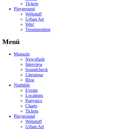
Tickets
Playground
Webstuff
Urban Art
Win!
Trendspotting
Menü
Magazin
Newsflash
Interview
Soundcheck
Literatour
Blog
Nightlife
Events
Locations
Partypics
Charts
Tickets
Playground
Webstuff
Urban Art