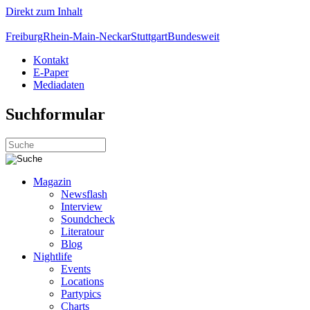
Direkt zum Inhalt
Freiburg
Rhein-Main-Neckar
Stuttgart
Bundesweit
Kontakt
E-Paper
Mediadaten
Suchformular
Magazin
Newsflash
Interview
Soundcheck
Literatour
Blog
Nightlife
Events
Locations
Partypics
Charts