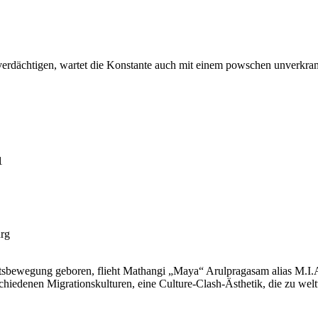
verdächtigen, wartet die Konstante auch mit einem powschen unverkra
1
rg
tsbewegung geboren, flieht Mathangi „Maya“ Arulpragasam alias M.I.A
chiedenen Migrationskulturen, eine Culture-Clash-Ästhetik, die zu welt