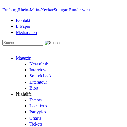
Direkt zum Inhalt
Freiburg
Rhein-Main-Neckar
Stuttgart
Bundesweit
Kontakt
E-Paper
Mediadaten
Suchformular
Magazin
Newsflash
Interview
Soundcheck
Literatour
Blog
Nightlife
Events
Locations
Partypics
Charts
Tickets