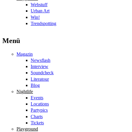
Webstuff
Urban Art
Win!
Trendspotting
Menü
Magazin
Newsflash
Interview
Soundcheck
Literatour
Blog
Nightlife
Events
Locations
Partypics
Charts
Tickets
Playground