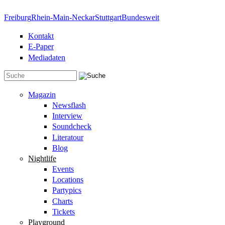
Direkt zum Inhalt
Freiburg
Rhein-Main-Neckar
Stuttgart
Bundesweit
Kontakt
E-Paper
Mediadaten
Suchformular
Magazin
Newsflash
Interview
Soundcheck
Literatour
Blog
Nightlife
Events
Locations
Partypics
Charts
Tickets
Playground