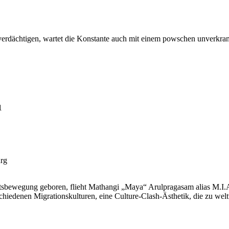
verdächtigen, wartet die Konstante auch mit einem powschen unverkra
1
rg
tsbewegung geboren, flieht Mathangi „Maya“ Arulpragasam alias M.I.A
chiedenen Migrationskulturen, eine Culture-Clash-Ästhetik, die zu welt