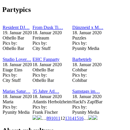
Seiten
Partypics
Resident DJ…
From Dusk Ti…
Dänzneid x M…
19. Januar 2020
18. Januar 2020
18. Januar 2020
Othello Bar
Freiraum
Puzzles
Pics by:
Pics by:
Pics by:
Othello Bar
City Stuff
Pyunity Media
Studio Lover…
EHC Fanparty
Barbetrieb
18. Januar 2020
18. Januar 2020
18. Januar 2020
Etage Eins
Othello Bar
Cohibar
Pics by:
Pics by:
Pics by:
City Stuff
Othello Bar
Cohibar
Marias Satur…
35 Jahre Atl…
Samstags im…
18. Januar 2020
18. Januar 2020
18. Januar 2020
Maria
Atlantis Herbolzheim
Hackl's ZapfBar
Pics by:
Pics by:
Pics by:
Pyunity Media
Frank Fischer
Pyunity Media
…
8
9
10
11
12
13
14
15
16
…
Seiten