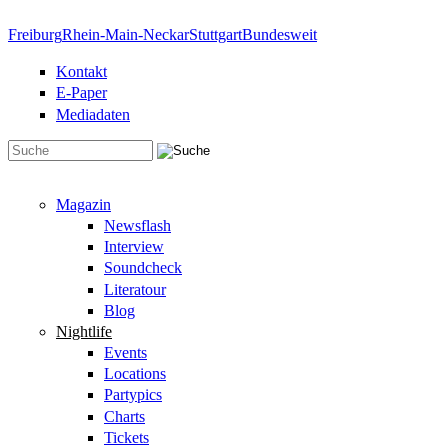
Direkt zum Inhalt
Freiburg
Rhein-Main-Neckar
Stuttgart
Bundesweit
Kontakt
E-Paper
Mediadaten
Suchformular
Magazin
Newsflash
Interview
Soundcheck
Literatour
Blog
Nightlife
Events
Locations
Partypics
Charts
Tickets