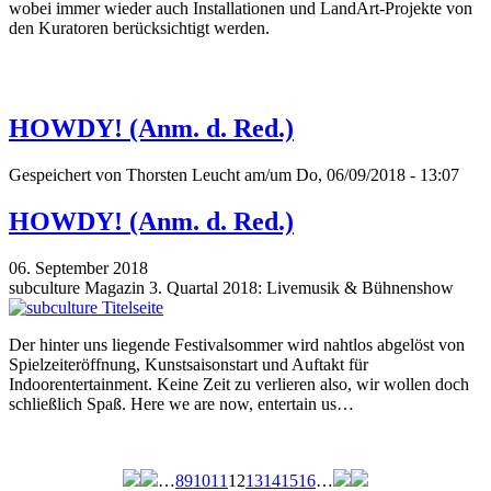
wobei immer wieder auch Installationen und LandArt-Projekte von
den Kuratoren berücksichtigt werden.
HOWDY! (Anm. d. Red.)
Gespeichert von
Thorsten Leucht
am/um Do, 06/09/2018 - 13:07
HOWDY! (Anm. d. Red.)
06. September 2018
subculture Magazin 3. Quartal 2018: Livemusik & Bühnenshow
Der hinter uns liegende Festivalsommer wird nahtlos abgelöst von
Spielzeiteröffnung, Kunstsaisonstart und Auftakt für
Indoorentertainment. Keine Zeit zu verlieren also, wir wollen doch
schließlich Spaß. Here we are now, entertain us…
…
8
9
10
11
12
13
14
15
16
…