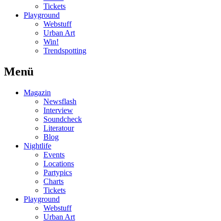
Tickets
Playground
Webstuff
Urban Art
Win!
Trendspotting
Menü
Magazin
Newsflash
Interview
Soundcheck
Literatour
Blog
Nightlife
Events
Locations
Partypics
Charts
Tickets
Playground
Webstuff
Urban Art