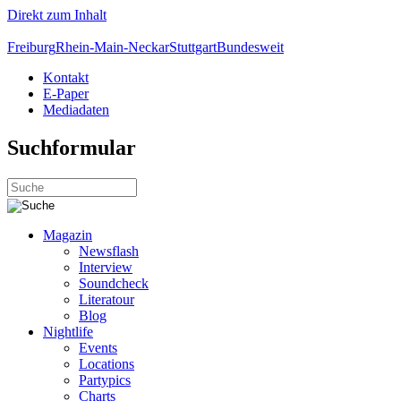
Direkt zum Inhalt
Freiburg
Rhein-Main-Neckar
Stuttgart
Bundesweit
Kontakt
E-Paper
Mediadaten
Suchformular
Magazin
Newsflash
Interview
Soundcheck
Literatour
Blog
Nightlife
Events
Locations
Partypics
Charts