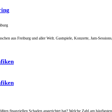
ring
iburg
nschen aus Freiburg und aller Welt. Gastspiele, Konzerte, Jam-Session
afiken
afiken
ößten finanziellen Schaden angerichtet hat? Welche Zahl am häufigste