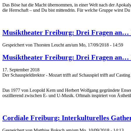
Das Böse hat die Macht übernommen, in einer Welt nach der Apokaly
die Herrschaft – und Du bist mittendrin. Für welche Gruppe wirst Du
Musiktheater Freiburg: Drei Fragen an…
Gespeichert von
Thorsten Leucht
am/um Mo, 17/09/2018 - 14:59
Musiktheater Freiburg: Drei Fragen an…
17. September 2018
Der Schauspieldirektor - Mozart trifft auf Schauspiel trifft auf Casti
Das 1977 von Leopold Kern und Herbert Wolfgang gegründete Ensemble 
oszillierend zwischen E- und U-Musik. Oftmals inspiriert von Ästheti
Cordiale Freiburg: Interkulturelles Gathe
Gespeichert von
Matthias Boksch
am/um Mo, 10/09/2018 - 14:13