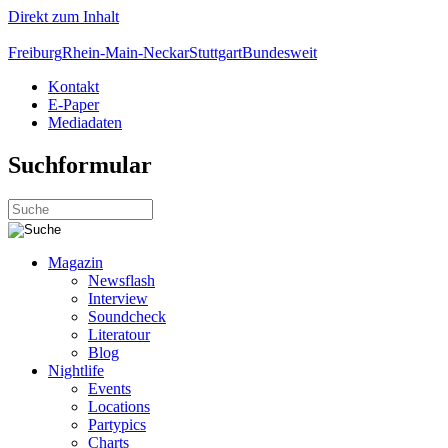
Direkt zum Inhalt
Freiburg
Rhein-Main-Neckar
Stuttgart
Bundesweit
Kontakt
E-Paper
Mediadaten
Suchformular
Magazin
Newsflash
Interview
Soundcheck
Literatour
Blog
Nightlife
Events
Locations
Partypics
Charts