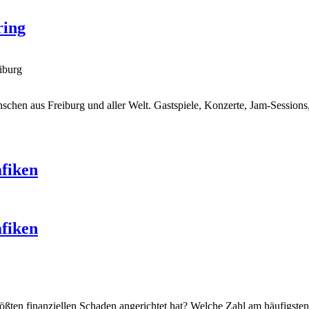
ring
iburg
nschen aus Freiburg und aller Welt. Gastspiele, Konzerte, Jam-Session
afiken
afiken
ößten finanziellen Schaden angerichtet hat? Welche Zahl am häufigste