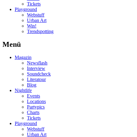
Tickets
Playground
Webstuff
Urban Art
Win!
Trendspotting
Menü
Magazin
Newsflash
Interview
Soundcheck
Literatour
Blog
Nightlife
Events
Locations
Partypics
Charts
Tickets
Playground
Webstuff
Urban Art