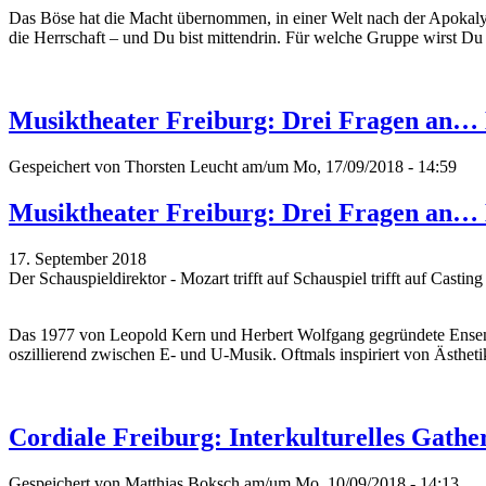
Das Böse hat die Macht übernommen, in einer Welt nach der Apokaly
die Herrschaft – und Du bist mittendrin. Für welche Gruppe wirst Du
Musiktheater Freiburg: Drei Fragen an…
Gespeichert von
Thorsten Leucht
am/um Mo, 17/09/2018 - 14:59
Musiktheater Freiburg: Drei Fragen an…
17. September 2018
Der Schauspieldirektor - Mozart trifft auf Schauspiel trifft auf Casti
Das 1977 von Leopold Kern und Herbert Wolfgang gegründete Ensemble 
oszillierend zwischen E- und U-Musik. Oftmals inspiriert von Ästheti
Cordiale Freiburg: Interkulturelles Gathe
Gespeichert von
Matthias Boksch
am/um Mo, 10/09/2018 - 14:13