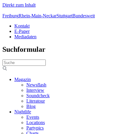
Direkt zum Inhalt
Freiburg
Rhein-Main-Neckar
Stuttgart
Bundesweit
Kontakt
E-Paper
Mediadaten
Suchformular
Magazin
Newsflash
Interview
Soundcheck
Literatour
Blog
Nightlife
Events
Locations
Partypics
Charts