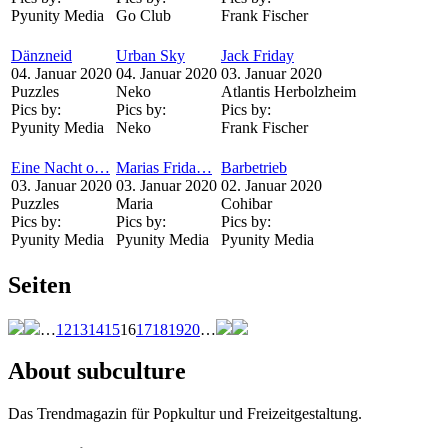
Pyunity Media
Go Club
Frank Fischer
Dänzneid
Urban Sky
Jack Friday
04. Januar 2020
04. Januar 2020
03. Januar 2020
Puzzles
Neko
Atlantis Herbolzheim
Pics by:
Pics by:
Pics by:
Pyunity Media
Neko
Frank Fischer
Eine Nacht o…
Marias Frida…
Barbetrieb
03. Januar 2020
03. Januar 2020
02. Januar 2020
Puzzles
Maria
Cohibar
Pics by:
Pics by:
Pics by:
Pyunity Media
Pyunity Media
Pyunity Media
Seiten
…
12
13
14
15
16
17
18
19
20
…
About subculture
Das Trendmagazin für Popkultur und Freizeitgestaltung.