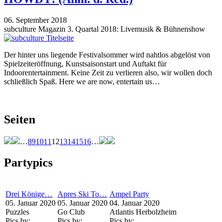
06. September 2018
subculture Magazin 3. Quartal 2018: Livemusik & Bühnenshow
Der hinter uns liegende Festivalsommer wird nahtlos abgelöst von
Spielzeiteröffnung, Kunstsaisonstart und Auftakt für
Indoorentertainment. Keine Zeit zu verlieren also, wir wollen doch
schließlich Spaß. Here we are now, entertain us…
Seiten
…
8
9
10
11
12
13
14
15
16
…
Partypics
Drei Könige…
Apres Ski To…
Ampel Party
05. Januar 2020
05. Januar 2020
04. Januar 2020
Puzzles
Go Club
Atlantis Herbolzheim
Pics by:
Pics by:
Pics by: