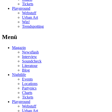
Tickets
Playground
Webstuff
Urban Art
Win!
Trendspotting
Menü
Magazin
Newsflash
Interview
Soundcheck
Literatour
Blog
Nightlife
Events
Locations
Partypics
Charts
Tickets
Playground
Webstuff
Urban Art