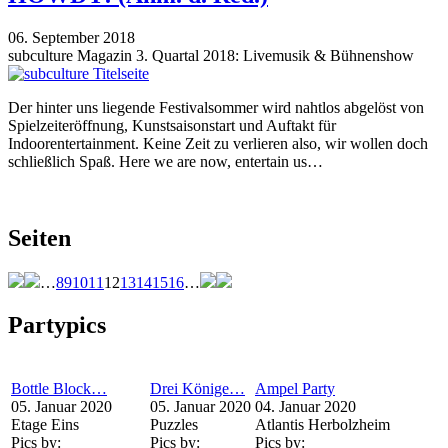
06. September 2018
subculture Magazin 3. Quartal 2018: Livemusik & Bühnenshow
Der hinter uns liegende Festivalsommer wird nahtlos abgelöst von
Spielzeiteröffnung, Kunstsaisonstart und Auftakt für
Indoorentertainment. Keine Zeit zu verlieren also, wir wollen doch
schließlich Spaß. Here we are now, entertain us…
Seiten
…
8
9
10
11
12
13
14
15
16
…
Partypics
Bottle Block…
Drei Könige…
Ampel Party
05. Januar 2020
05. Januar 2020
04. Januar 2020
Etage Eins
Puzzles
Atlantis Herbolzheim
Pics by:
Pics by:
Pics by: