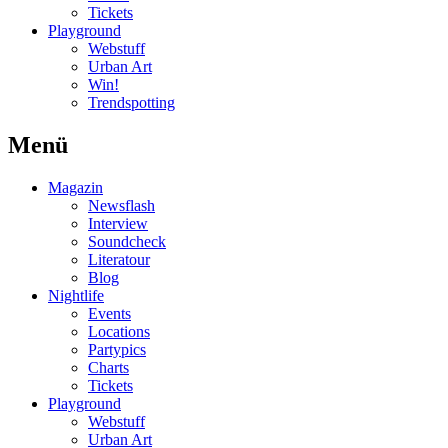
Tickets
Playground
Webstuff
Urban Art
Win!
Trendspotting
Menü
Magazin
Newsflash
Interview
Soundcheck
Literatour
Blog
Nightlife
Events
Locations
Partypics
Charts
Tickets
Playground
Webstuff
Urban Art