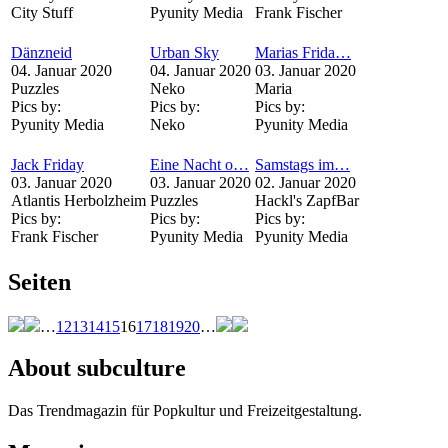
City Stuff
Pyunity Media
Frank Fischer
Dänzneid
Urban Sky
Marias Frida…
04. Januar 2020
04. Januar 2020
03. Januar 2020
Puzzles
Neko
Maria
Pics by:
Pics by:
Pics by:
Pyunity Media
Neko
Pyunity Media
Jack Friday
Eine Nacht o…
Samstags im…
03. Januar 2020
03. Januar 2020
02. Januar 2020
Atlantis Herbolzheim
Puzzles
Hackl's ZapfBar
Pics by:
Pics by:
Pics by:
Frank Fischer
Pyunity Media
Pyunity Media
Seiten
…
12
13
14
15
16
17
18
19
20
…
About subculture
Das Trendmagazin für Popkultur und Freizeitgestaltung.