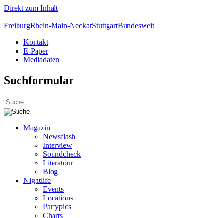
Direkt zum Inhalt
Freiburg
Rhein-Main-Neckar
Stuttgart
Bundesweit
Kontakt
E-Paper
Mediadaten
Suchformular
Magazin
Newsflash
Interview
Soundcheck
Literatour
Blog
Nightlife
Events
Locations
Partypics
Charts