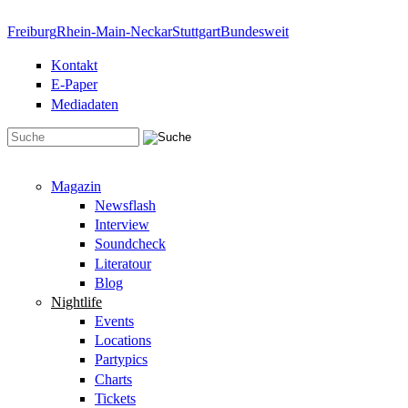
Direkt zum Inhalt
Freiburg
Rhein-Main-Neckar
Stuttgart
Bundesweit
Kontakt
E-Paper
Mediadaten
Suchformular
Magazin
Newsflash
Interview
Soundcheck
Literatour
Blog
Nightlife
Events
Locations
Partypics
Charts
Tickets