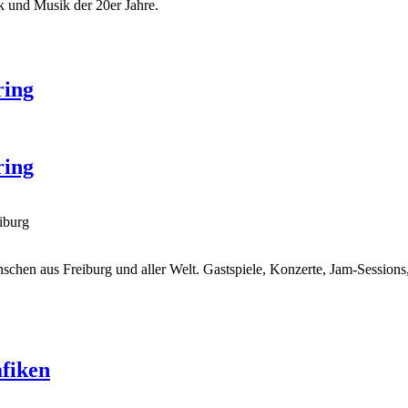
k und Musik der 20er Jahre.
ring
ring
iburg
nschen aus Freiburg und aller Welt. Gastspiele, Konzerte, Jam-Session
afiken