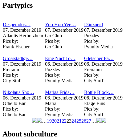
Partypics
Desperados…
Yoo Hoo Yee…
Dänzneid
07. Dezember 2019
07. Dezember 2019
07. Dezember 2019
Atlantis Herbolzheim
Go Club
Puzzles
Pics by:
Pics by:
Pics by:
Frank Fischer
Go Club
Pyunity Media
Grossstadtge…
Eine Nacht o…
Gletscher Pa…
07. Dezember 2019
06. Dezember 2019
06. Dezember 2019
Freiraum
Puzzles
Freiraum
Pics by:
Pics by:
Pics by:
City Stuff
Pyunity Media
City Stuff
Nikolaus Sho…
Marias Frida…
Bottle Block…
06. Dezember 2019
06. Dezember 2019
06. Dezember 2019
Othello Bar
Maria
Etage Eins
Pics by:
Pics by:
Pics by:
Othello Bar
Pyunity Media
City Stuff
…
19
20
21
22
23
24
25
26
27
…
Seiten
About subculture