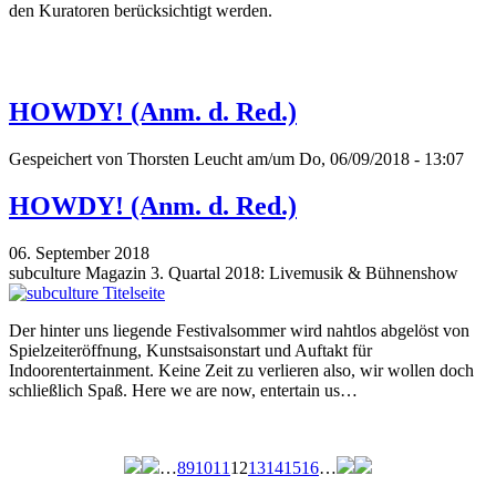
den Kuratoren berücksichtigt werden.
HOWDY! (Anm. d. Red.)
Gespeichert von
Thorsten Leucht
am/um Do, 06/09/2018 - 13:07
HOWDY! (Anm. d. Red.)
06. September 2018
subculture Magazin 3. Quartal 2018: Livemusik & Bühnenshow
Der hinter uns liegende Festivalsommer wird nahtlos abgelöst von
Spielzeiteröffnung, Kunstsaisonstart und Auftakt für
Indoorentertainment. Keine Zeit zu verlieren also, wir wollen doch
schließlich Spaß. Here we are now, entertain us…
…
8
9
10
11
12
13
14
15
16
…
Seiten