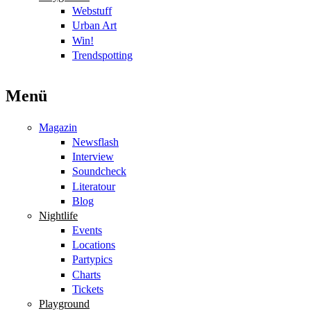
Webstuff
Urban Art
Win!
Trendspotting
Menü
Magazin
Newsflash
Interview
Soundcheck
Literatour
Blog
Nightlife
Events
Locations
Partypics
Charts
Tickets
Playground