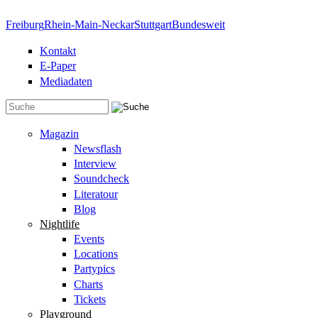
Direkt zum Inhalt
Freiburg
Rhein-Main-Neckar
Stuttgart
Bundesweit
Kontakt
E-Paper
Mediadaten
Suchformular
Magazin
Newsflash
Interview
Soundcheck
Literatour
Blog
Nightlife
Events
Locations
Partypics
Charts
Tickets
Playground