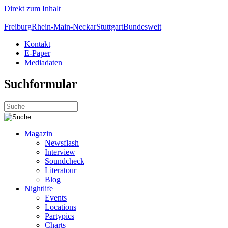
Direkt zum Inhalt
Freiburg
Rhein-Main-Neckar
Stuttgart
Bundesweit
Kontakt
E-Paper
Mediadaten
Suchformular
Magazin
Newsflash
Interview
Soundcheck
Literatour
Blog
Nightlife
Events
Locations
Partypics
Charts