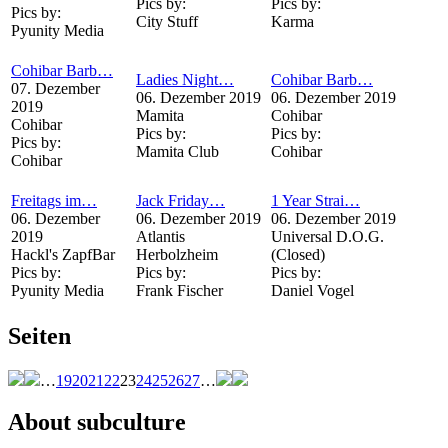
Pics by:
Pics by:
Pics by:
City Stuff
Karma
Pyunity Media
Cohibar Barb…
Ladies Night…
Cohibar Barb…
07. Dezember
06. Dezember 2019
06. Dezember 2019
2019
Mamita
Cohibar
Cohibar
Pics by:
Pics by:
Pics by:
Mamita Club
Cohibar
Cohibar
Freitags im…
Jack Friday…
1 Year Strai…
06. Dezember
06. Dezember 2019
06. Dezember 2019
2019
Atlantis
Universal D.O.G.
Hackl's ZapfBar
Herbolzheim
(Closed)
Pics by:
Pics by:
Pics by:
Pyunity Media
Frank Fischer
Daniel Vogel
Seiten
…
19
20
21
22
23
24
25
26
27
…
About subculture