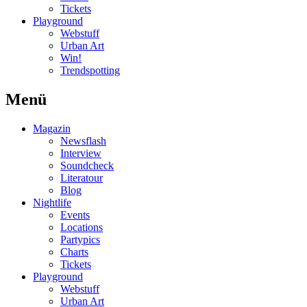
Tickets
Playground
Webstuff
Urban Art
Win!
Trendspotting
Menü
Magazin
Newsflash
Interview
Soundcheck
Literatour
Blog
Nightlife
Events
Locations
Partypics
Charts
Tickets
Playground
Webstuff
Urban Art