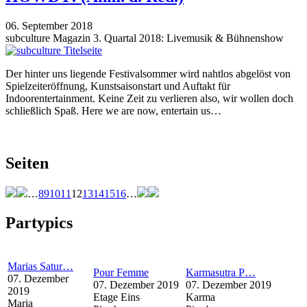
06. September 2018
subculture Magazin 3. Quartal 2018: Livemusik & Bühnenshow
Der hinter uns liegende Festivalsommer wird nahtlos abgelöst von
Spielzeiteröffnung, Kunstsaisonstart und Auftakt für
Indoorentertainment. Keine Zeit zu verlieren also, wir wollen doch
schließlich Spaß. Here we are now, entertain us…
Seiten
…
8
9
10
11
12
13
14
15
16
…
Partypics
Marias Satur…
Pour Femme
Karmasutra P…
07. Dezember
07. Dezember 2019
07. Dezember 2019
2019
Etage Eins
Karma
Maria